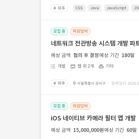
CSS
Java
JavaScript
JS
외주
📔
모집 중
마감임박
네트워크 전관방송 시스템 개발 파트
예상 금액
협의 후 결정
예상 기간
180일
개발
웹 외 2개
기타
외주
· 등록일자 2026.07
서울특별시 강서구
📔
모집 중
마감임박
iOS 네이티브 카메라 필터 앱 개발
예상 금액
15,000,000원
예상 기간
60일