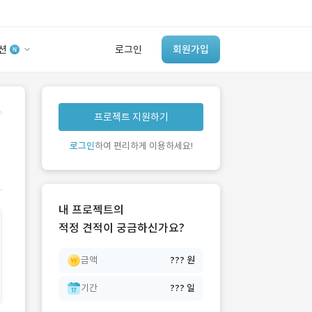
션
로그인
회원가입
유사사례 검색 AI
.
프로젝트 지원하기
‘이런 거’ 만들어본
개발 회사 있어?
로그인
하여 편리하게 이용하세요!
바로가기
내 프로젝트의
적정 견적이 궁금하신가요?
금액
??? 원
기간
??? 일