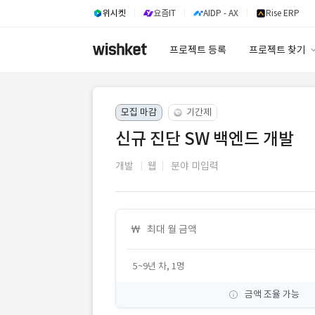
위시켓
요즘IT
AIDP - AX
Rise ERP
프로젝트 등록
프로젝트 찾기
프로젝트 찾기
모집 마감
기간제
유사사례 검색 A
신규 진단 SW 백엔드 개발
개발
웹
분야 미입력
최대 월 금액
5~9년 차, 1명
금액 조율 가능