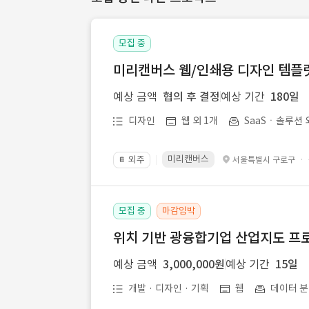
모집 중
미리캔버스 웹/인쇄용 디자인 템플릿 
예상 금액
협의 후 결정
예상 기간
180일
디자인
웹 외 1개
SaaSㆍ솔루션 
미리캔버스
외주
·
서울특별시 구로구
📔
모집 중
마감임박
위치 기반 광융합기업 산업지도 프
예상 금액
3,000,000원
예상 기간
15일
개발 · 디자인 · 기획
웹
데이터 분