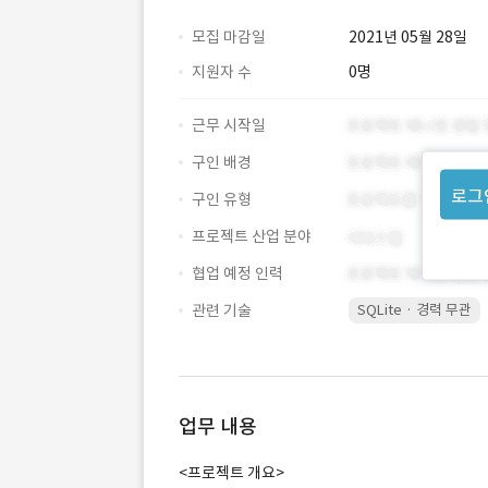
모집 마감일
2021년 05월 28일
지원자 수
0명
근무 시작일
구인 배경
로그
구인 유형
프로젝트 산업 분야
협업 예정 인력
관련 기술
SQLite · 경력 무관
업무 내용
<프로젝트 개요>