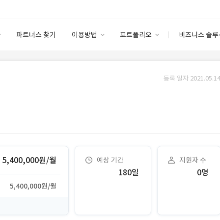
파트너스 찾기
이용방법
포트폴리오
비즈니스 솔루
이용방법
포트폴리오
엔터프라이즈
I
파트너 등급
이용후기
등록 일자 2021.05.14
안심 코드 케어
이용요금
솔루션 마켓
고객센터
스토어
5,400,000원/월
예상 기간
지원자 수
180일
0명
5,400,000원/월