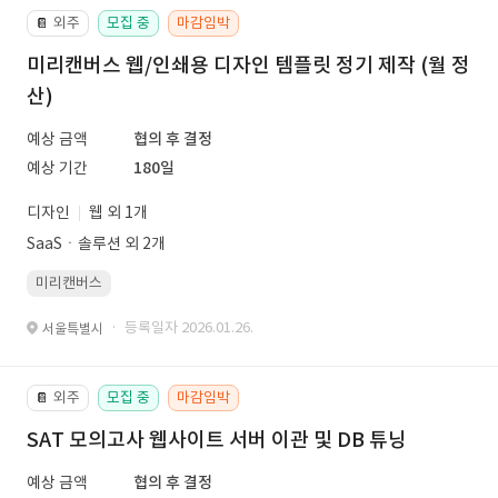
외주
모집 중
마감임박
📔
미리캔버스 웹/인쇄용 디자인 템플릿 정기 제작 (월 정
산)
예상 금액
협의 후 결정
예상 기간
180일
디자인
웹 외 1개
SaaSㆍ솔루션 외 2개
미리캔버스
· 등록일자 2026.01.26.
서울특별시
외주
모집 중
마감임박
📔
SAT 모의고사 웹사이트 서버 이관 및 DB 튜닝
예상 금액
협의 후 결정