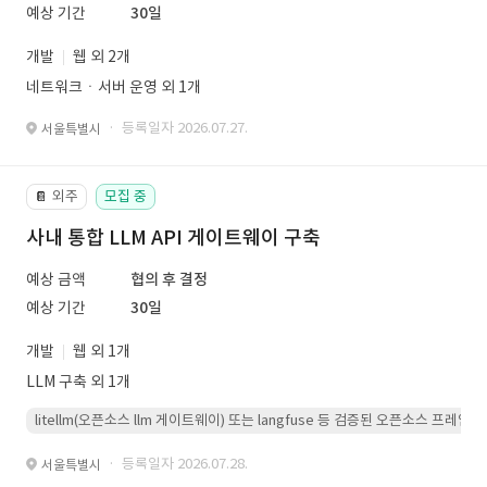
예상 기간
30일
개발
웹 외 2개
네트워크ㆍ서버 운영 외 1개
· 등록일자 2026.07.27.
서울특별시
외주
모집 중
📔
사내 통합 LLM API 게이트웨이 구축
예상 금액
협의 후 결정
예상 기간
30일
개발
웹 외 1개
LLM 구축 외 1개
litellm(오픈소스 llm 게이트웨이) 또는 langfuse 등 검증된 오픈소스 프
· 등록일자 2026.07.28.
서울특별시