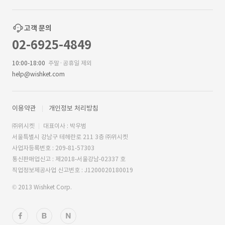
고객 문의
02-6925-4849
10:00-18:00
주말·공휴일 제외
help@wishket.com
이용약관
개인정보 처리방침
㈜위시켓
대표이사 : 박우범
서울특별시 강남구 테헤란로 211 3층 ㈜위시켓
사업자등록번호 : 209-81-57303
통신판매업신고 : 제2018-서울강남-02337 호
직업정보제공사업 신고번호 : J1200020180019
© 2013 Wishket Corp.