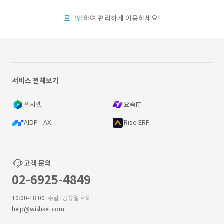
로그인
하여 편리하게 이용하세요!
서비스 전체보기
위시켓
요즘IT
AIDP - AX
Rise ERP
고객 문의
02-6925-4849
10:00-18:00
주말·공휴일 제외
help@wishket.com