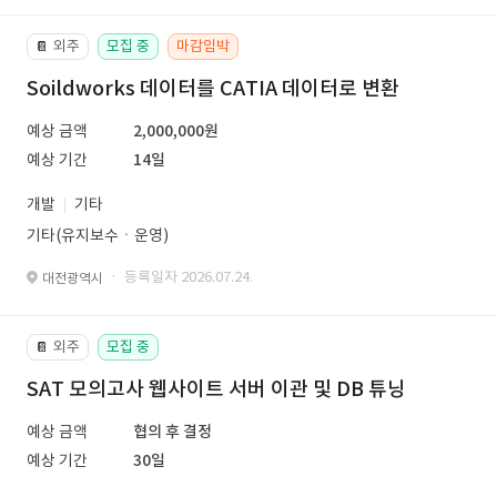
외주
모집 중
마감임박
📔
Soildworks 데이터를 CATIA 데이터로 변환
예상 금액
2,000,000원
예상 기간
14일
개발
기타
기타(유지보수ㆍ운영)
· 등록일자 2026.07.24.
대전광역시
외주
모집 중
📔
SAT 모의고사 웹사이트 서버 이관 및 DB 튜닝
예상 금액
협의 후 결정
예상 기간
30일