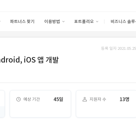
파트너스 찾기
이용방법
포트폴리오
비즈니스 솔루
이용방법
포트폴리오
엔터프라이즈
I
파트너 등급
이용후기
등록 일자 2021.05.25
안심 코드 케어
이용요금
솔루션 마켓
oid, iOS 앱 개발
고객센터
스토어
45일
13명
예상 기간
지원자 수