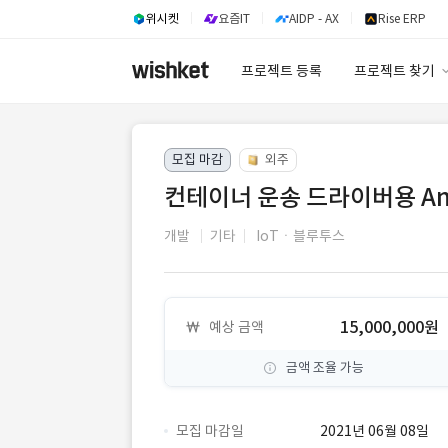
위시켓
요즘IT
AIDP - AX
Rise ERP
프로젝트 등록
프로젝트 찾기
프로젝트 찾기
모집 마감
외주
유사사례 검색 A
컨테이너 운송 드라이버용 Andr
개발
기타
IoTㆍ블루투스
15,000,000원
예상 금액
금액 조율 가능
모집 마감일
2021년 06월 08일