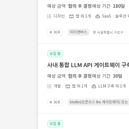
예상 금액
협의 후 결정
예상 기간
180일
디자인
웹 외 1개
SaaSㆍ솔루션 
미리캔버스
외주
·
서울특별시 구로구
📔
모집 중
사내 통합 LLM API 게이트웨이 구
예상 금액
협의 후 결정
예상 기간
30일
개발
웹 외 1개
LLM 구축 외 1개
litellm(오픈소스 llm 게이트웨이)
외주
📔
모집 중