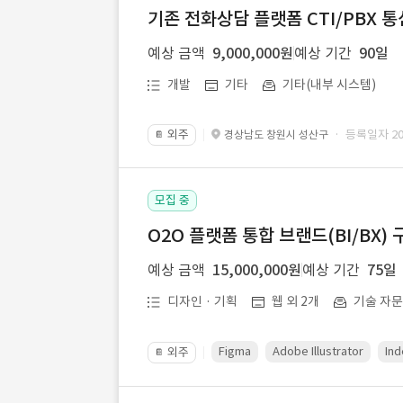
기존 전화상담 플랫폼 CTI/PBX 
예상 금액
9,000,000원
예상 기간
90일
개발
기타
기타(내부 시스템)
외주
· 등록일자 202
경상남도 창원시 성산구
📔
모집 중
O2O 플랫폼 통합 브랜드(BI/BX) 
예상 금액
15,000,000원
예상 기간
75일
디자인 · 기획
웹 외 2개
기술 자
Figma
Adobe Illustrator
Ind
외주
📔