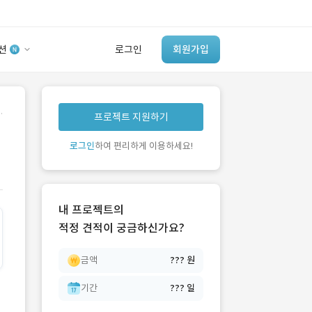
션
로그인
회원가입
유사사례 검색 AI
.
프로젝트 지원하기
‘이런 거’ 만들어본
개발 회사 있어?
로그인
하여 편리하게 이용하세요!
바로가기
내 프로젝트의
적정 견적이 궁금하신가요?
금액
??? 원
기간
??? 일