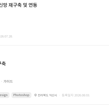
통신망 재구축 및 연동
6.07.28.
구축
문ㆍ가이드
esign
Photoshop
· 등록일자 2026.08.03.
전라북도 익산시