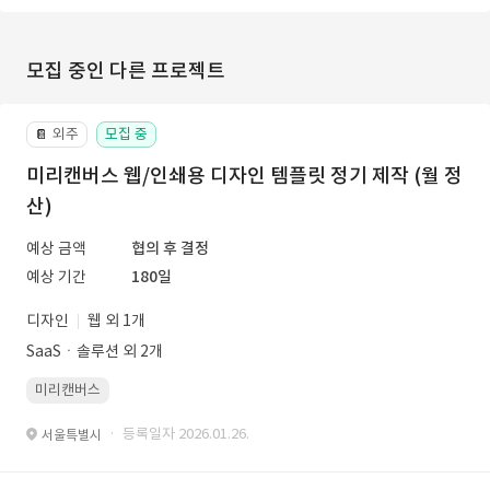
모집 중인 다른 프로젝트
외주
모집 중
📔
미리캔버스 웹/인쇄용 디자인 템플릿 정기 제작 (월 정
산)
예상 금액
협의 후 결정
예상 기간
180일
디자인
웹 외 1개
SaaSㆍ솔루션 외 2개
미리캔버스
· 등록일자 2026.01.26.
서울특별시