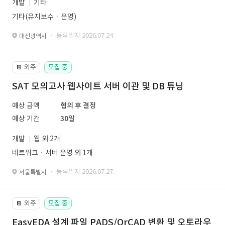
개발
기타
기타(유지보수ㆍ운영)
· 등록일자 2026.07.24.
대전광역시
외주
모집 중
📔
SAT 모의고사 웹사이트 서버 이관 및 DB 튜닝
예상 금액
협의 후 결정
예상 기간
30일
개발
웹 외 2개
네트워크ㆍ서버 운영 외 1개
· 등록일자 2026.07.27.
서울특별시
외주
모집 중
📔
EasyEDA 설계 파일 PADS/OrCAD 변환 및 오토라우