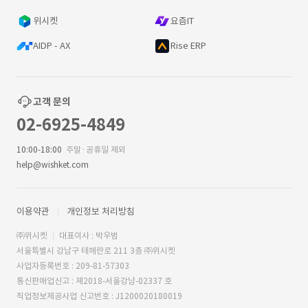
위시켓
요즘IT
AIDP - AX
Rise ERP
고객 문의
02-6925-4849
10:00-18:00
주말·공휴일 제외
help@wishket.com
이용약관
개인정보 처리방침
㈜위시켓
대표이사 : 박우범
서울특별시 강남구 테헤란로 211 3층 ㈜위시켓
사업자등록번호 : 209-81-57303
통신판매업신고 : 제2018-서울강남-02337 호
직업정보제공사업 신고번호 : J1200020180019