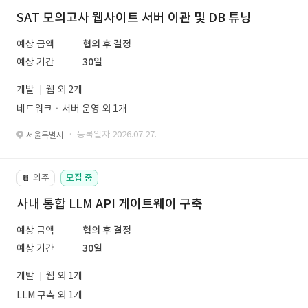
SAT 모의고사 웹사이트 서버 이관 및 DB 튜닝
예상 금액
협의 후 결정
예상 기간
30일
개발
웹 외 2개
네트워크ㆍ서버 운영 외 1개
· 등록일자 2026.07.27.
서울특별시
외주
모집 중
📔
사내 통합 LLM API 게이트웨이 구축
예상 금액
협의 후 결정
예상 기간
30일
개발
웹 외 1개
LLM 구축 외 1개