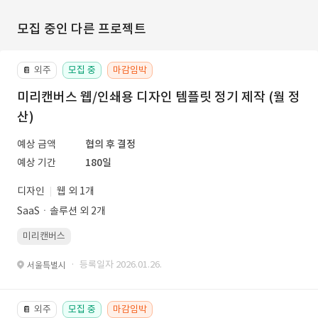
모집 중인 다른 프로젝트
외주
모집 중
마감임박
📔
미리캔버스 웹/인쇄용 디자인 템플릿 정기 제작 (월 정
산)
예상 금액
협의 후 결정
예상 기간
180일
디자인
웹 외 1개
SaaSㆍ솔루션 외 2개
미리캔버스
· 등록일자 2026.01.26.
서울특별시
외주
모집 중
마감임박
📔