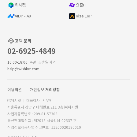
위시켓
요즘IT
AIDP - AX
Rise ERP
고객 문의
02-6925-4849
10:00-18:00
주말·공휴일 제외
help@wishket.com
이용약관
개인정보 처리방침
㈜위시켓
대표이사 : 박우범
서울특별시 강남구 테헤란로 211 3층 ㈜위시켓
사업자등록번호 : 209-81-57303
통신판매업신고 : 제2018-서울강남-02337 호
직업정보제공사업 신고번호 : J1200020180019