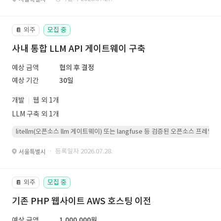
외주
모집 중
📔
사내 통합 LLM API 게이트웨이 구축
예상 금액
협의 후 결정
예상 기간
30일
개발
웹 외 1개
LLM 구축 외 1개
litellm(오픈소스 llm 게이트웨이) 또는 langfuse 등 검증된 오픈소스 프
· 등록일자 2026.07.28.
서울특별시
외주
모집 중
📔
기존 PHP 웹사이트 AWS 호스팅 이전
예상 금액
1,000,000원