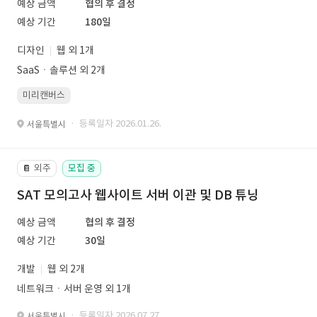
예상 금액
협의 후 결정
예상 기간
180일
디자인
웹 외 1개
SaaSㆍ솔루션 외 2개
미리캔버스
· 등록일자 2026.01.26.
서울특별시
외주
모집 중
📔
SAT 모의고사 웹사이트 서버 이관 및 DB 튜닝
예상 금액
협의 후 결정
예상 기간
30일
개발
웹 외 2개
네트워크ㆍ서버 운영 외 1개
· 등록일자 2026.07.27.
서울특별시