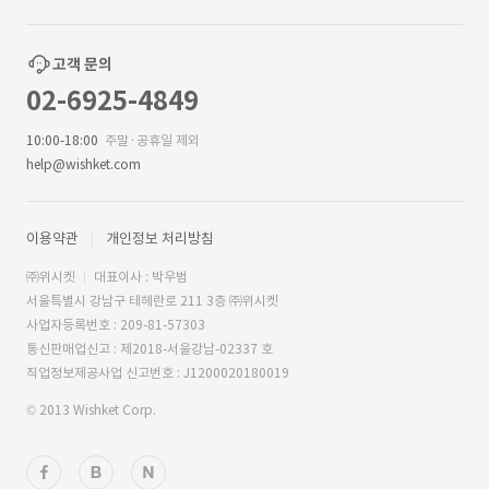
고객 문의
02-6925-4849
10:00-18:00
주말·공휴일 제외
help@wishket.com
이용약관
개인정보 처리방침
㈜위시켓
대표이사 : 박우범
서울특별시 강남구 테헤란로 211 3층 ㈜위시켓
사업자등록번호 : 209-81-57303
통신판매업신고 : 제2018-서울강남-02337 호
직업정보제공사업 신고번호 : J1200020180019
© 2013 Wishket Corp.