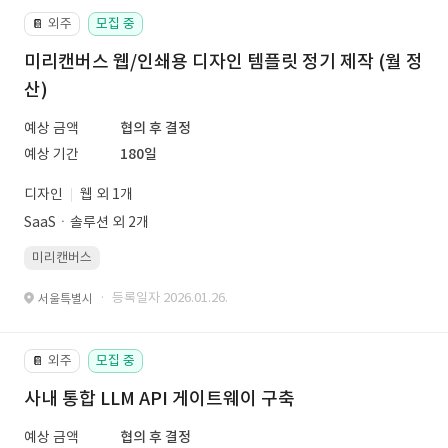
외주
모집 중
📔
미리캔버스 웹/인쇄용 디자인 템플릿 정기 제작 (월 정
산)
예상 금액
협의 후 결정
예상 기간
180일
디자인
웹 외 1개
SaaSㆍ솔루션 외 2개
미리캔버스
· 등록일자 2026.01.26.
서울특별시
외주
모집 중
📔
사내 통합 LLM API 게이트웨이 구축
예상 금액
협의 후 결정