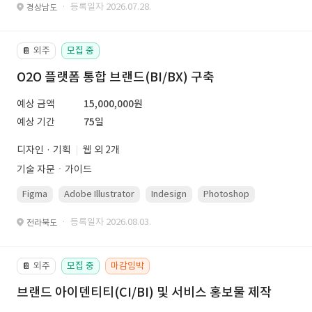
· 등록일자 2026.07.28.
경상남도
외주
모집 중
📔
O2O 플랫폼 통합 브랜드(BI/BX) 구축
예상 금액
15,000,000원
예상 기간
75일
디자인 · 기획
웹 외 2개
기술 자문ㆍ가이드
Figma
Adobe Illustrator
Indesign
Photoshop
· 등록일자 2026.08.03.
전라북도
외주
모집 중
마감임박
📔
브랜드 아이덴티티(CI/BI) 및 서비스 홍보물 제작