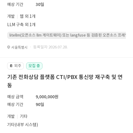
예상 기간
30일
개발
웹 외 1개
LLM 구축 외 1개
litellm(오픈소스 llm 게이트웨이) 또는 langfuse 등 검증된 오픈소스 프
· 등록일자 2026.07.28.
서울특별시
외주
모집 중
📔
기존 전화상담 플랫폼 CTI/PBX 통신망 재구축 및 연
동
예상 금액
9,000,000원
예상 기간
90일
개발
기타
기타(내부 시스템)