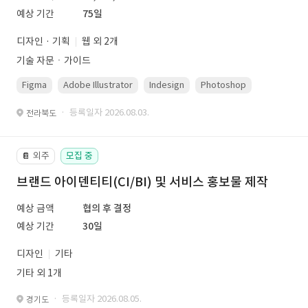
예상 기간
75일
디자인 · 기획
웹 외 2개
기술 자문ㆍ가이드
Figma
Adobe Illustrator
Indesign
Photoshop
· 등록일자 2026.08.03.
전라북도
외주
모집 중
📔
브랜드 아이덴티티(CI/BI) 및 서비스 홍보물 제작
예상 금액
협의 후 결정
예상 기간
30일
디자인
기타
기타 외 1개
· 등록일자 2026.08.05.
경기도