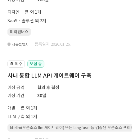
디자인
웹 외 1개
SaaSㆍ솔루션 외 2개
미리캔버스
· 등록일자 2026.01.26.
서울특별시
외주
모집 중
📔
사내 통합 LLM API 게이트웨이 구축
예상 금액
협의 후 결정
예상 기간
30일
개발
웹 외 1개
LLM 구축 외 1개
litellm(오픈소스 llm 게이트웨이) 또는 langfuse 등 검증된 오픈소스 프