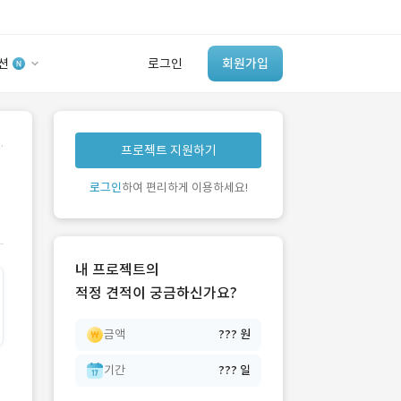
션
로그인
회원가입
유사사례 검색 AI
.
프로젝트 지원하기
‘이런 거’ 만들어본
개발 회사 있어?
로그인
하여 편리하게 이용하세요!
바로가기
내 프로젝트의
적정 견적이 궁금하신가요?
금액
??? 원
기간
??? 일