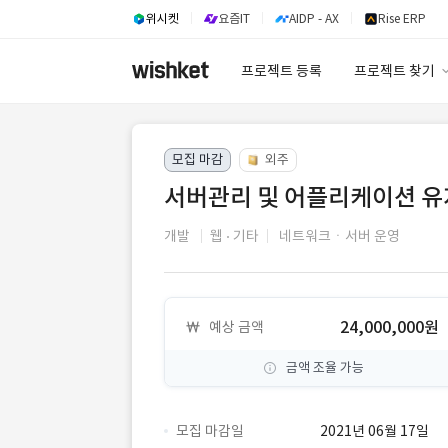
위시켓
요즘IT
AIDP - AX
Rise ERP
프로젝트 등록
프로젝트 찾기
프로젝트 찾기
모집 마감
외주
유사사례 검색 A
서버관리 및 어플리케이션 유
개발
웹
기타
네트워크ㆍ서버 운영
24,000,000원
예상 금액
금액 조율 가능
모집 마감일
2021년 06월 17일