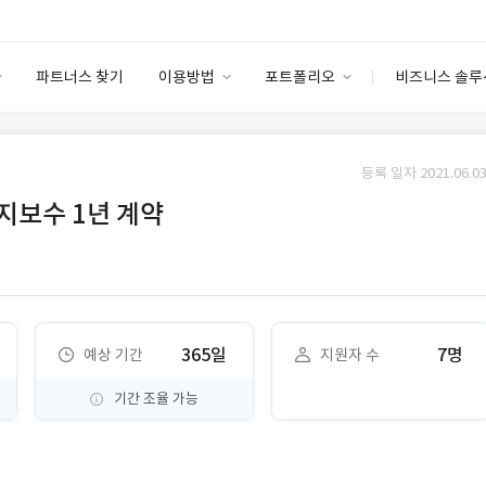
파트너스 찾기
이용방법
포트폴리오
비즈니스 솔루
이용방법
포트폴리오
엔터프라이즈
I
파트너 등급
이용후기
등록 일자 2021.06.03
안심 코드 케어
이용요금
솔루션 마켓
지보수 1년 계약
고객센터
스토어
365일
7명
예상 기간
지원자 수
기간 조율 가능