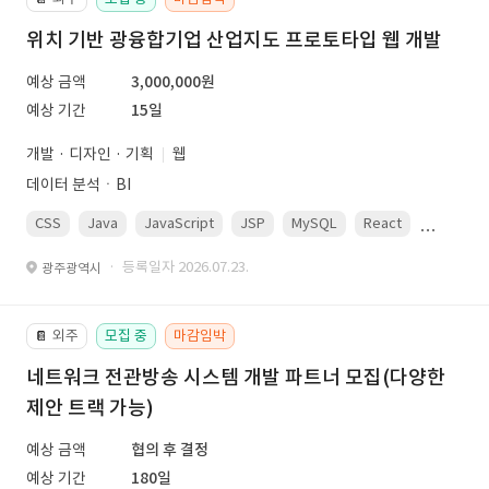
위치 기반 광융합기업 산업지도 프로토타입 웹 개발
예상 금액
3,000,000원
예상 기간
15일
개발 · 디자인 · 기획
웹
데이터 분석ㆍBI
CSS
Java
JavaScript
JSP
MySQL
React
Spring
· 등록일자 2026.07.23.
광주광역시
외주
모집 중
마감임박
📔
네트워크 전관방송 시스템 개발 파트너 모집(다양한
제안 트랙 가능)
예상 금액
협의 후 결정
예상 기간
180일