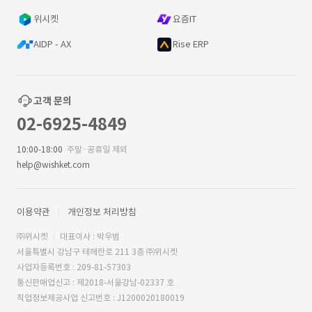
위시켓
요즘IT
AIDP - AX
Rise ERP
고객 문의
02-6925-4849
10:00-18:00
주말·공휴일 제외
help@wishket.com
이용약관
개인정보 처리방침
㈜위시켓
대표이사 : 박우범
서울특별시 강남구 테헤란로 211 3층 ㈜위시켓
사업자등록번호 : 209-81-57303
통신판매업신고 : 제2018-서울강남-02337 호
직업정보제공사업 신고번호 : J1200020180019