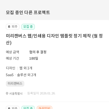
모집 중인 다른 프로젝트
외주
모집 중
📔
미리캔버스 웹/인쇄용 디자인 템플릿 정기 제작 (월 정
산)
예상 금액
협의 후 결정
예상 기간
180일
디자인
웹 외 1개
SaaSㆍ솔루션 외 2개
미리캔버스
· 등록일자 2026.01.26.
서울특별시
외주
모집 중
마감임박
📔