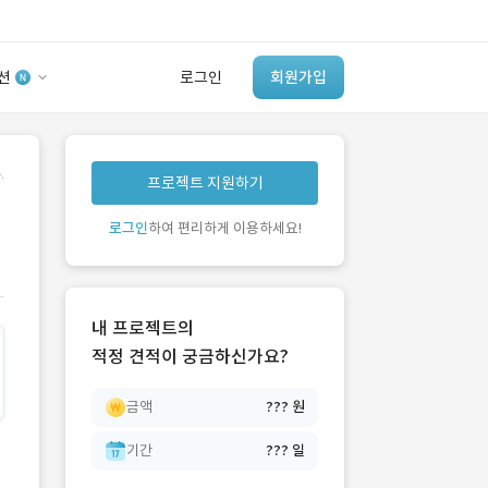
션
로그인
회원가입
유사사례 검색 AI
.
프로젝트 지원하기
‘이런 거’ 만들어본
개발 회사 있어?
로그인
하여 편리하게 이용하세요!
바로가기
내 프로젝트의
적정 견적이 궁금하신가요?
금액
??? 원
기간
??? 일