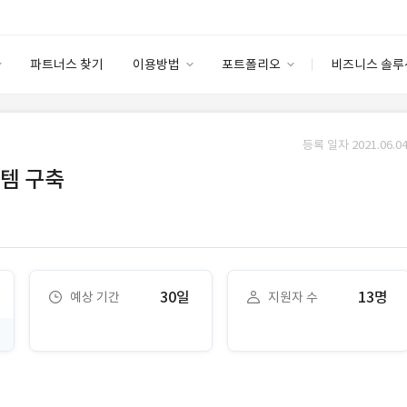
파트너스 찾기
이용방법
포트폴리오
비즈니스 솔루
이용방법
포트폴리오
엔터프라이즈
I
파트너 등급
이용후기
등록 일자 2021.06.04
안심 코드 케어
이용요금
솔루션 마켓
템 구축
고객센터
스토어
30일
13명
예상 기간
지원자 수