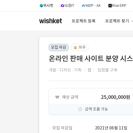
위시켓
요즘IT
AIDP - AX
Rise ERP
프로젝트 등록
프로젝트 찾기
프로젝트 찾기
모집 마감
외주
유사사례 검색 A
온라인 판매 사이트 분양 시스
개발
디자인
기획
웹
입점몰 구축
25,000,000원
예상 금액
금액 조율 가능
모집 마감일
2021년 06월 11일