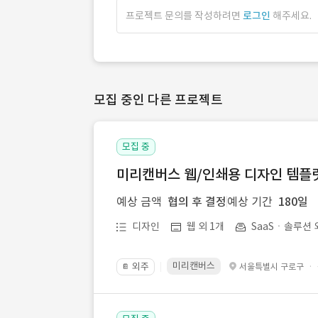
프로젝트 문의를 작성하려면
로그인
해주세요.
모집 중인 다른 프로젝트
모집 중
미리캔버스 웹/인쇄용 디자인 템플릿 
예상 금액
협의 후 결정
예상 기간
180일
디자인
웹 외 1개
SaaSㆍ솔루션 
미리캔버스
외주
·
서울특별시 구로구
📔