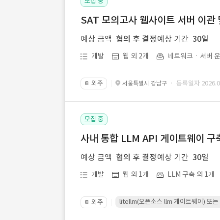
모집 중
SAT 모의고사 웹사이트 서버 이관 
예상 금액
협의 후 결정
예상 기간
30일
개발
웹 외 2개
네트워크ㆍ서버 운
외주
· 등록일자 2026.07
서울특별시 강남구
📔
모집 중
사내 통합 LLM API 게이트웨이 구
예상 금액
협의 후 결정
예상 기간
30일
개발
웹 외 1개
LLM 구축 외 1개
litellm(오픈소스 llm 게이트웨이)
외주
📔