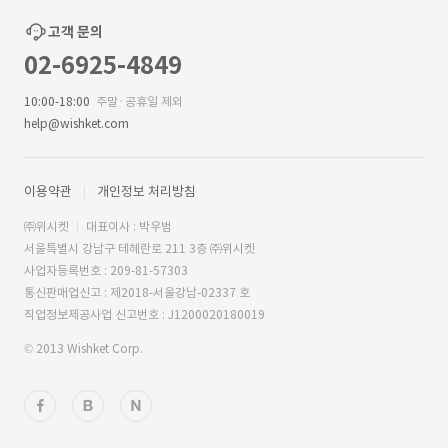
고객 문의
02-6925-4849
10:00-18:00
주말·공휴일 제외
help@wishket.com
이용약관
개인정보 처리방침
㈜위시켓
대표이사 : 박우범
서울특별시 강남구 테헤란로 211 3층 ㈜위시켓
사업자등록번호 : 209-81-57303
통신판매업신고 : 제2018-서울강남-02337 호
직업정보제공사업 신고번호 : J1200020180019
© 2013 Wishket Corp.