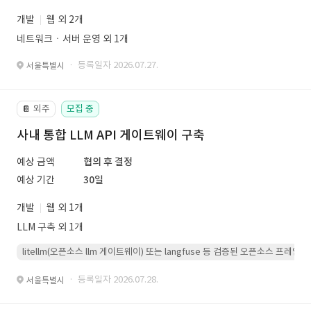
개발
웹 외 2개
네트워크ㆍ서버 운영 외 1개
· 등록일자 2026.07.27.
서울특별시
외주
모집 중
📔
사내 통합 LLM API 게이트웨이 구축
예상 금액
협의 후 결정
예상 기간
30일
개발
웹 외 1개
LLM 구축 외 1개
litellm(오픈소스 llm 게이트웨이) 또는 langfuse 등 검증된 오픈소스 프
· 등록일자 2026.07.28.
서울특별시