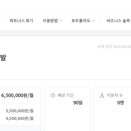
파트너스 찾기
이용방법
포트폴리오
비즈니스 솔루
이용방법
포트폴리오
엔터프라이즈
I
파트너 등급
이용후기
등록 일자 2021.06.08
안심 코드 케어
이용요금
솔루션 마켓
개발
고객센터
스토어
6,500,000원/월
예상 기간
지원자 수
90일
0명
5,500,000원/월
6,500,000원/월