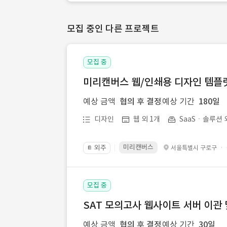
모집 중인 다른 프로젝트
모집 중
미리캔버스 웹/인쇄용 디자인 템플릿 
예상 금액
협의 후 결정
예상 기간
180일
디자인
웹 외 1개
SaaSㆍ솔루션 
미리캔버스
외주
·
서울특별시 구로구
📔
모집 중
SAT 모의고사 웹사이트 서버 이관 
예상 금액
협의 후 결정
예상 기간
30일