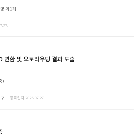
영 외 1개
.27.
CAD 변환 및 오토라우팅 결과 도출
축)
· 등록일자 2026.07.27.
남구
축