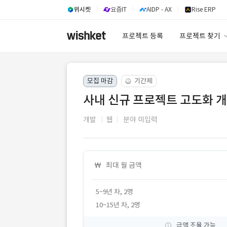
위시켓
요즘IT
AIDP - AX
Rise ERP
프로젝트 등록
프로젝트 찾기
프로젝트 찾기
모집 마감
기간제
유사사례 검색 A
사내 신규 프로젝트 고도화 
개발
웹
분야 미입력
최대 월 금액
5~9년 차, 2명
10~15년 차, 2명
금액 조율 가능