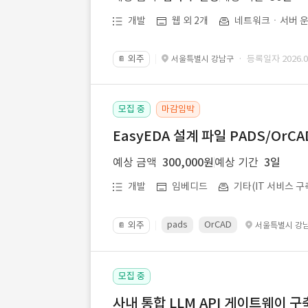
개발
웹 외 2개
네트워크ㆍ서버 운
외주
· 등록일자 2026.07
서울특별시 강남구
📔
모집 중
마감임박
EasyEDA 설계 파일 PADS/Or
예상 금액
300,000원
예상 기간
3일
개발
임베디드
기타(IT 서비스 구
pads
OrCAD
외주
서울특별시 강
📔
모집 중
사내 통합 LLM API 게이트웨이 구