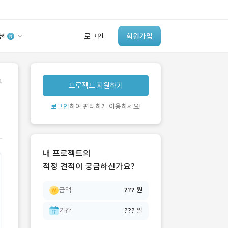
션
로그인
회원가입
유사사례 검색 AI
.
프로젝트 지원하기
‘이런 거’ 만들어본
개발 회사 있어?
로그인
하여 편리하게 이용하세요!
바로가기
내 프로젝트의
적정 견적이 궁금하신가요?
금액
??? 원
기간
??? 일