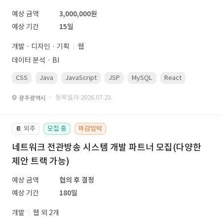
예상 금액
3,000,000원
예상 기간
15일
개발 · 디자인 · 기획
웹
데이터 분석ㆍBI
CSS
Java
JavaScript
JSP
MySQL
React
Spring
· 등록일자 2026.07.23.
광주광역시
외주
모집 중
마감임박
📔
네트워크 전관방송 시스템 개발 파트너 모집(다양한
제안 트랙 가능)
예상 금액
협의 후 결정
예상 기간
180일
개발
웹 외 2개