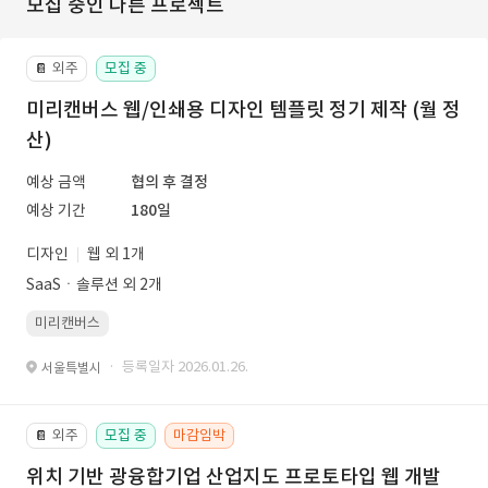
모집 중인 다른 프로젝트
외주
모집 중
📔
미리캔버스 웹/인쇄용 디자인 템플릿 정기 제작 (월 정
산)
예상 금액
협의 후 결정
예상 기간
180일
디자인
웹 외 1개
SaaSㆍ솔루션 외 2개
미리캔버스
· 등록일자 2026.01.26.
서울특별시
외주
모집 중
마감임박
📔
위치 기반 광융합기업 산업지도 프로토타입 웹 개발