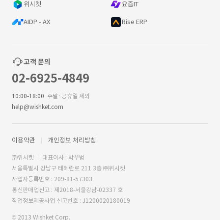
위시켓
요즘IT
AIDP - AX
Rise ERP
고객 문의
02-6925-4849
10:00-18:00
주말·공휴일 제외
help@wishket.com
이용약관
개인정보 처리방침
㈜위시켓
대표이사 : 박우범
서울특별시 강남구 테헤란로 211 3층 ㈜위시켓
사업자등록번호 : 209-81-57303
통신판매업신고 : 제2018-서울강남-02337 호
직업정보제공사업 신고번호 : J1200020180019
© 2013 Wishket Corp.