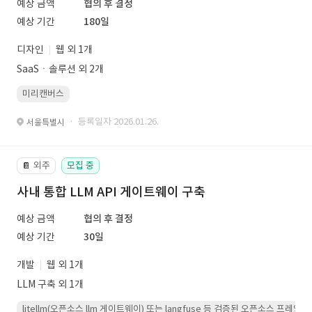
예상 금액
협의 후 결정
예상 기간
180일
디자인
웹 외 1개
SaaSㆍ솔루션 외 2개
미리캔버스
· 등록일자 2026.01.26.
서울특별시
외주
모집 중
📔
사내 통합 LLM API 게이트웨이 구축
예상 금액
협의 후 결정
예상 기간
30일
개발
웹 외 1개
LLM 구축 외 1개
litellm(오픈소스 llm 게이트웨이) 또는 langfuse 등 검증된 오픈소스 프