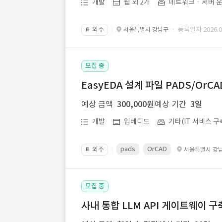
개발
웹 외 2개
네트워크ㆍ서버 운
외주
· 등록일자 2026.07
서울특별시 강남구
📔
모집 중
EasyEDA 설계 파일 PADS/Or
예상 금액
300,000원
예상 기간
3일
개발
임베디드
기타(IT 서비스 구
pads
OrCAD
외주
서울특별시 강
📔
모집 중
사내 통합 LLM API 게이트웨이 구