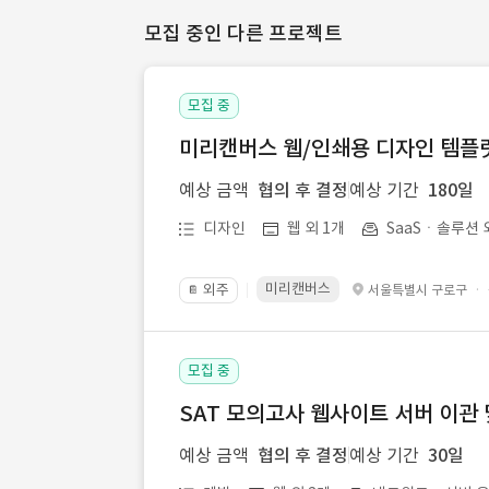
모집 중인 다른 프로젝트
모집 중
미리캔버스 웹/인쇄용 디자인 템플릿 
예상 금액
협의 후 결정
예상 기간
180일
디자인
웹 외 1개
SaaSㆍ솔루션 
미리캔버스
외주
·
서울특별시 구로구
📔
모집 중
SAT 모의고사 웹사이트 서버 이관 
예상 금액
협의 후 결정
예상 기간
30일