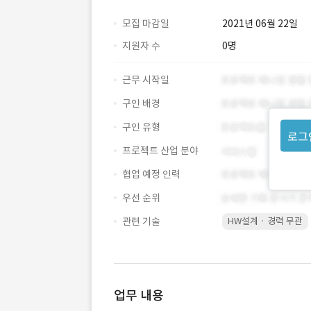
모집 마감일
2021년 06월 22일
지원자 수
0명
근무 시작일
구인 배경
구인 유형
로그
프로젝트 산업 분야
협업 예정 인력
우선 순위
관련 기술
HW설계 · 경력 무관
업무 내용