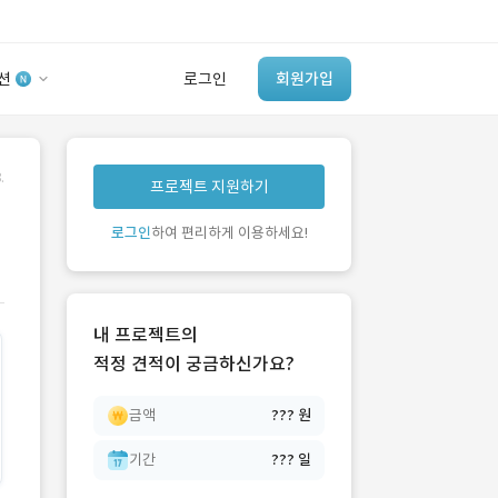
션
로그인
회원가입
유사사례 검색 AI
.
프로젝트 지원하기
‘이런 거’ 만들어본
개발 회사 있어?
로그인
하여 편리하게 이용하세요!
바로가기
내 프로젝트의
적정 견적이 궁금하신가요?
금액
??? 원
기간
??? 일