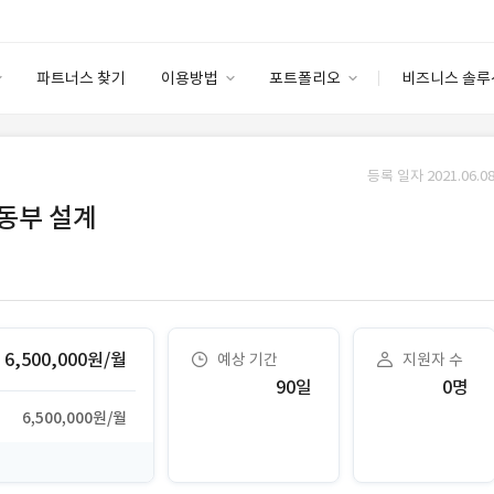
파트너스 찾기
이용방법
포트폴리오
비즈니스 솔루
이용방법
포트폴리오
엔터프라이즈
I
파트너 등급
이용후기
등록 일자 2021.06.08
안심 코드 케어
이용요금
솔루션 마켓
동부 설계
고객센터
스토어
6,500,000원/월
예상 기간
지원자 수
90일
0명
6,500,000원/월