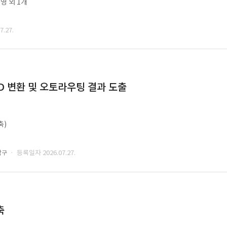
영 외 1개
.27.
CAD 변환 및 오토라우팅 결과 도출
축)
· 등록일자 2026.07.27.
남구
축