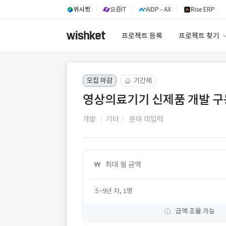
위시켓
요즘IT
AIDP - AX
Rise ERP
프로젝트 등록
프로젝트 찾기
프로젝트 찾기
모집 마감
기간제
유사사례 검색 A
영상의료기기 신제품 개발 구
개발
기타
분야 미입력
최대 월 금액
5~9년 차, 1명
금액 조율 가능