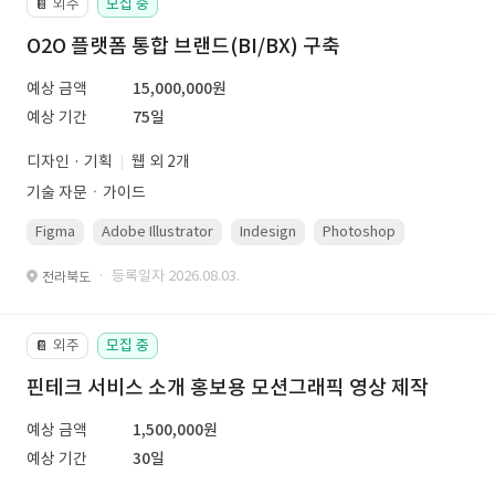
외주
모집 중
📔
O2O 플랫폼 통합 브랜드(BI/BX) 구축
예상 금액
15,000,000원
예상 기간
75일
디자인 · 기획
웹 외 2개
기술 자문ㆍ가이드
Figma
Adobe Illustrator
Indesign
Photoshop
· 등록일자 2026.08.03.
전라북도
외주
모집 중
📔
핀테크 서비스 소개 홍보용 모션그래픽 영상 제작
예상 금액
1,500,000원
예상 기간
30일