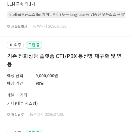
LLM 구축 외 1개
litellm(오픈소스 llm 게이트웨이) 또는 langfuse 등 검증된 오픈소스 프
· 등록일자 2026.07.28.
서울특별시
외주
모집 중
📔
기존 전화상담 플랫폼 CTI/PBX 통신망 재구축 및 연
동
예상 금액
9,000,000원
예상 기간
90일
개발
기타
기타(내부 시스템)
· 등록일자 2026.07.28.
경상남도