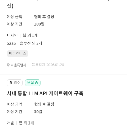
산)
예상 금액
협의 후 결정
예상 기간
180일
디자인
웹 외 1개
SaaSㆍ솔루션 외 2개
미리캔버스
· 등록일자 2026.01.26.
서울특별시
외주
모집 중
📔
사내 통합 LLM API 게이트웨이 구축
예상 금액
협의 후 결정
예상 기간
30일
개발
웹 외 1개