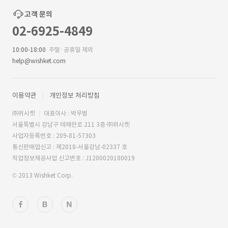
고객 문의
02-6925-4849
10:00-18:00
주말·공휴일 제외
help@wishket.com
이용약관
개인정보 처리방침
㈜위시켓
대표이사 : 박우범
서울특별시 강남구 테헤란로 211 3층 ㈜위시켓
사업자등록번호 : 209-81-57303
통신판매업신고 : 제2018-서울강남-02337 호
직업정보제공사업 신고번호 : J1200020180019
© 2013 Wishket Corp.