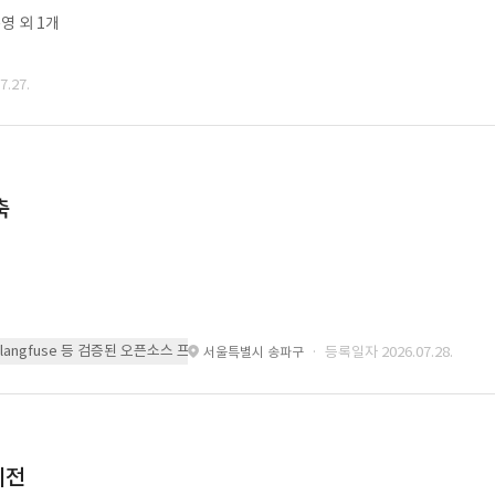
영 외 1개
.27.
축
 또는 langfuse 등 검증된 오픈소스 프레임워크를 기반으로 시스템을 구축
· 등록일자 2026.07.28.
서울특별시 송파구
이전