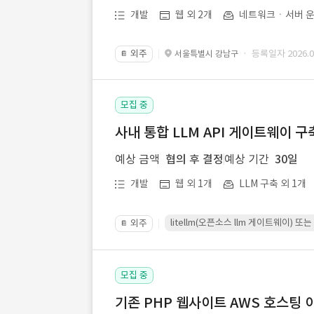
개발
웹 외 2개
네트워크ㆍ서버 운
외주
· 등록일자 2026.07
서울특별시 강남구
📔
모집 중
사내 통합 LLM API 게이트웨이 구
예상 금액
협의 후 결정
예상 기간
30일
개발
웹 외 1개
LLM 구축 외 1개
litellm(오픈소스 llm 게이트웨이)
외주
📔
모집 중
기존 PHP 웹사이트 AWS 호스팅 