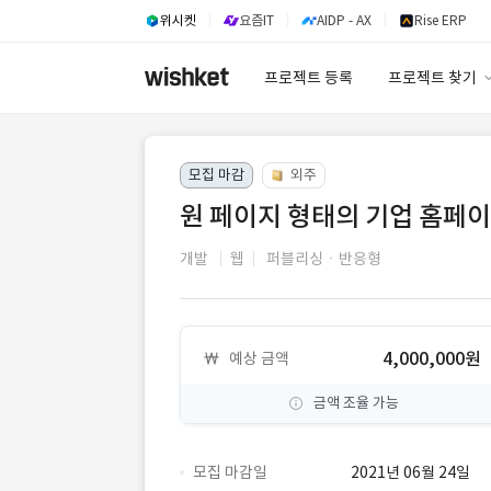
위시켓
요즘IT
AIDP - AX
Rise ERP
프로젝트 등록
프로젝트 찾기
프로젝트 찾기
모집 마감
외주
유사사례 검색 A
원 페이지 형태의 기업 홈페이
개발
웹
퍼블리싱ㆍ반응형
4,000,000원
예상 금액
금액 조율 가능
모집 마감일
2021년 06월 24일