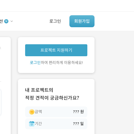
션
로그인
회원가입
유사사례 검색 AI
.
프로젝트 지원하기
‘이런 거’ 만들어본
개발 회사 있어?
로그인
하여 편리하게 이용하세요!
바로가기
내 프로젝트의
적정 견적이 궁금하신가요?
금액
??? 원
기간
??? 일