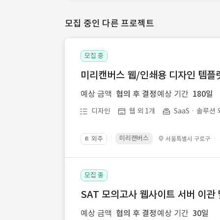
모집 중인 다른 프로젝트
모집 중
미리캔버스 웹/인쇄용 디자인 템플릿 
예상 금액
협의 후 결정
예상 기간
180일
디자인
웹 외 1개
SaaSㆍ솔루션 
미리캔버스
외주
·
서울특별시 구로구
📔
모집 중
SAT 모의고사 웹사이트 서버 이관 
예상 금액
협의 후 결정
예상 기간
30일