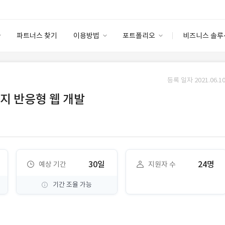
파트너스 찾기
이용방법
포트폴리오
비즈니스 솔루
이용방법
포트폴리오
엔터프라이즈
I
파트너 등급
이용후기
등록 일자 2021.06.10
안심 코드 케어
이용요금
솔루션 마켓
지 반응형 웹 개발
고객센터
스토어
30일
24명
예상 기간
지원자 수
기간 조율 가능