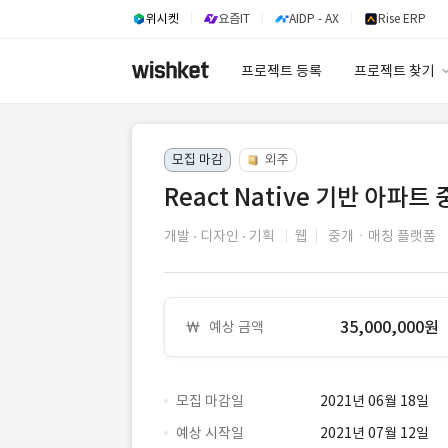
위시켓
요즘IT
AIDP - AX
Rise ERP
프로젝트 등록
프로젝트 찾기
프로젝트 찾기
모집 마감
외주
유사사례 검색 A
React Native 기반 아파
개발
디자인
기획
웹
중개ㆍ매칭 플랫폼
35,000,000원
예상 금액
모집 마감일
2021년 06월 18일
예상 시작일
2021년 07월 12일