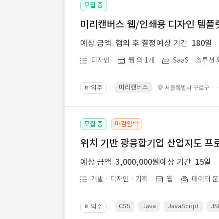
모집 중
미리캔버스 웹/인쇄용 디자인 템플릿 
예상 금액
협의 후 결정
예상 기간
180일
디자인
웹 외 1개
SaaSㆍ솔루션 
미리캔버스
외주
·
서울특별시 구로구
📔
모집 중
마감임박
위치 기반 광융합기업 산업지도 프
예상 금액
3,000,000원
예상 기간
15일
개발 · 디자인 · 기획
웹
데이터 분
CSS
Java
JavaScript
JS
외주
📔