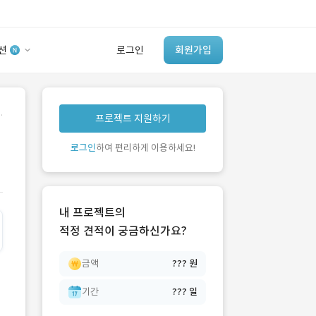
션
로그인
회원가입
유사사례 검색 AI
.
프로젝트 지원하기
‘이런 거’ 만들어본
개발 회사 있어?
로그인
하여 편리하게 이용하세요!
바로가기
내 프로젝트의
적정 견적이 궁금하신가요?
금액
??? 원
기간
??? 일