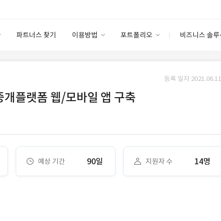
파트너스 찾기
이용방법
포트폴리오
비즈니스 솔루
이용방법
포트폴리오
엔터프라이즈
I
파트너 등급
이용후기
등록 일자 2021.06.11
안심 코드 케어
이용요금
솔루션 마켓
트 중개플랫폼 웹/모바일 앱 구축
고객센터
스토어
90일
14명
예상 기간
지원자 수