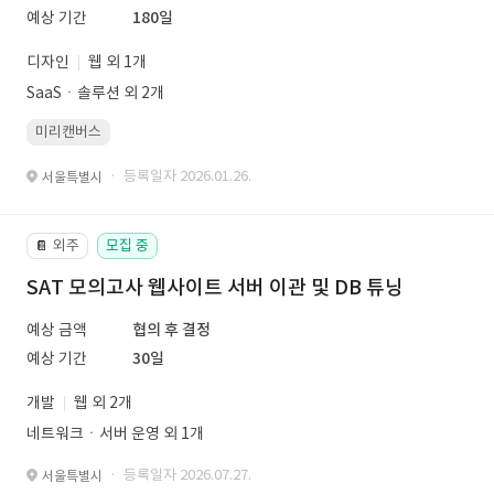
예상 기간
180일
디자인
웹 외 1개
SaaSㆍ솔루션 외 2개
미리캔버스
· 등록일자 2026.01.26.
서울특별시
외주
모집 중
📔
SAT 모의고사 웹사이트 서버 이관 및 DB 튜닝
예상 금액
협의 후 결정
예상 기간
30일
개발
웹 외 2개
네트워크ㆍ서버 운영 외 1개
· 등록일자 2026.07.27.
서울특별시