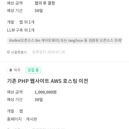
예상 금액
협의 후 결정
예상 기간
30일
개발
웹 외 1개
LLM 구축 외 1개
litellm(오픈소스 llm 게이트웨이) 또는 langfuse 등 검증된 오픈소스 프
· 등록일자 2026.07.28.
서울특별시
외주
모집 중
📔
기존 PHP 웹사이트 AWS 호스팅 이전
예상 금액
1,000,000원
예상 기간
30일
개발
웹
홈페이지ㆍ게시판