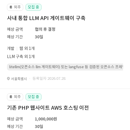
외주
모집 중
📔
사내 통합 LLM API 게이트웨이 구축
예상 금액
협의 후 결정
예상 기간
30일
개발
웹 외 1개
LLM 구축 외 1개
litellm(오픈소스 llm 게이트웨이) 또는 langfuse 등 검증된 오픈소스 프
· 등록일자 2026.07.28.
서울특별시
외주
모집 중
📔
기존 PHP 웹사이트 AWS 호스팅 이전
예상 금액
1,000,000원
예상 기간
30일