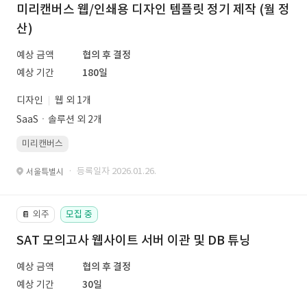
미리캔버스 웹/인쇄용 디자인 템플릿 정기 제작 (월 정
산)
예상 금액
협의 후 결정
예상 기간
180일
디자인
웹 외 1개
SaaSㆍ솔루션 외 2개
미리캔버스
· 등록일자 2026.01.26.
서울특별시
외주
모집 중
📔
SAT 모의고사 웹사이트 서버 이관 및 DB 튜닝
예상 금액
협의 후 결정
예상 기간
30일