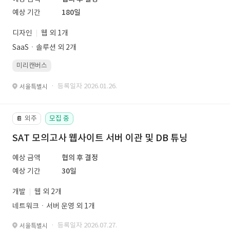
예상 기간
180일
디자인
웹 외 1개
SaaSㆍ솔루션 외 2개
미리캔버스
· 등록일자 2026.01.26.
서울특별시
외주
모집 중
📔
SAT 모의고사 웹사이트 서버 이관 및 DB 튜닝
예상 금액
협의 후 결정
예상 기간
30일
개발
웹 외 2개
네트워크ㆍ서버 운영 외 1개
· 등록일자 2026.07.27.
서울특별시