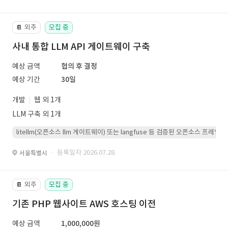
외주
모집 중
📔
사내 통합 LLM API 게이트웨이 구축
예상 금액
협의 후 결정
예상 기간
30일
개발
웹 외 1개
LLM 구축 외 1개
litellm(오픈소스 llm 게이트웨이) 또는 langfuse 등 검증된 오픈소스 프
· 등록일자 2026.07.28.
서울특별시
외주
모집 중
📔
기존 PHP 웹사이트 AWS 호스팅 이전
예상 금액
1,000,000원