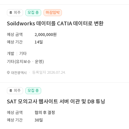
외주
모집 중
마감임박
📔
Soildworks 데이터를 CATIA 데이터로 변환
예상 금액
2,000,000원
예상 기간
14일
개발
기타
기타(유지보수ㆍ운영)
· 등록일자 2026.07.24.
대전광역시
외주
모집 중
📔
SAT 모의고사 웹사이트 서버 이관 및 DB 튜닝
예상 금액
협의 후 결정
예상 기간
30일