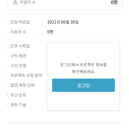
0명
지원자 수
모집 마감일
2021년 06월 30일
지원자 수
0명
근무 시작일
구인 배경
로그인해서 프로젝트 정보를
구인 유형
확인해보세요.
프로젝트 산업 분야
협업 예정 인력
로그인
우선 순위
관련 기술
Java · 경력 무관
MSSQL · 경력 무관