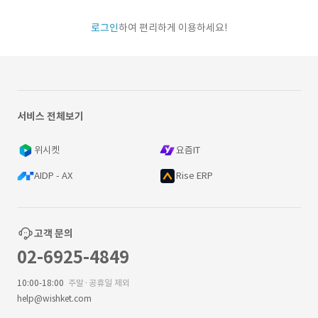
로그인
하여 편리하게 이용하세요!
서비스 전체보기
위시켓
요즘IT
AIDP - AX
Rise ERP
고객 문의
02-6925-4849
10:00-18:00
주말·공휴일 제외
help@wishket.com