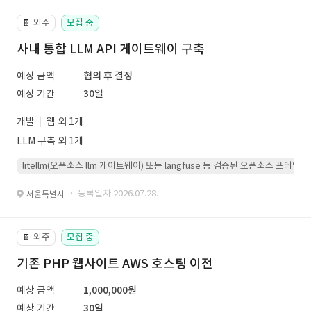
외주
모집 중
📔
사내 통합 LLM API 게이트웨이 구축
예상 금액
협의 후 결정
예상 기간
30일
개발
웹 외 1개
LLM 구축 외 1개
litellm(오픈소스 llm 게이트웨이) 또는 langfuse 등 검증된 오픈소스 프
· 등록일자 2026.07.28.
서울특별시
외주
모집 중
📔
기존 PHP 웹사이트 AWS 호스팅 이전
예상 금액
1,000,000원
예상 기간
30일