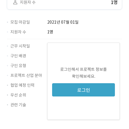
1명
지원자 수
모집 마감일
2021년 07월 01일
지원자 수
1명
근무 시작일
구인 배경
구인 유형
로그인해서 프로젝트 정보를
프로젝트 산업 분야
확인해보세요.
협업 예정 인력
로그인
우선 순위
관련 기술
React · 경력 무관
Flutter · 경력 무관
Angular · 경력 무관