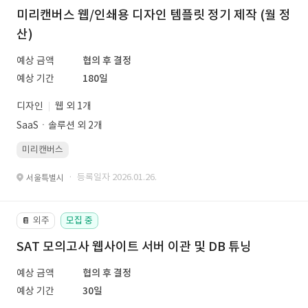
미리캔버스 웹/인쇄용 디자인 템플릿 정기 제작 (월 정
산)
예상 금액
협의 후 결정
예상 기간
180일
디자인
웹 외 1개
SaaSㆍ솔루션 외 2개
미리캔버스
· 등록일자 2026.01.26.
서울특별시
외주
모집 중
📔
SAT 모의고사 웹사이트 서버 이관 및 DB 튜닝
예상 금액
협의 후 결정
예상 기간
30일