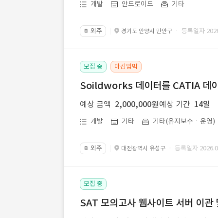
개발
안드로이드
기타
외주
· 등록일자 2026.
경기도 안양시 만안구
📔
모집 중
마감임박
Soildworks 데이터를 CATIA 
예상 금액
2,000,000원
예상 기간
14일
개발
기타
기타(유지보수ㆍ운영)
외주
· 등록일자 2026.07
대전광역시 유성구
📔
모집 중
SAT 모의고사 웹사이트 서버 이관 