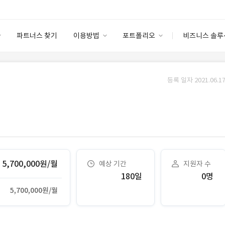
파트너스 찾기
이용방법
포트폴리오
비즈니스 솔루
이용방법
포트폴리오
엔터프라이즈
I
파트너 등급
이용후기
등록 일자 2021.06.17
안심 코드 케어
이용요금
솔루션 마켓
고객센터
스토어
5,700,000원/월
예상 기간
지원자 수
180일
0명
5,700,000원/월