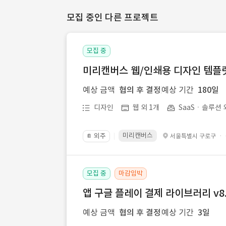
모집 중인 다른 프로젝트
모집 중
미리캔버스 웹/인쇄용 디자인 템플릿 
예상 금액
협의 후 결정
예상 기간
180일
디자인
웹 외 1개
SaaSㆍ솔루션 
미리캔버스
외주
·
서울특별시 구로구
📔
모집 중
마감임박
앱 구글 플레이 결제 라이브러리 v8.
예상 금액
협의 후 결정
예상 기간
3일