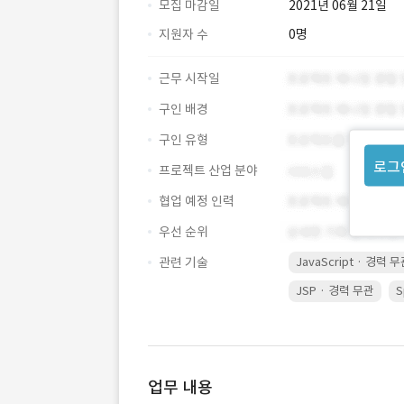
모집 마감일
2021년 06월 21일
지원자 수
0명
근무 시작일
구인 배경
구인 유형
로그
프로젝트 산업 분야
협업 예정 인력
우선 순위
관련 기술
JavaScript · 경력 
JSP · 경력 무관
S
업무 내용