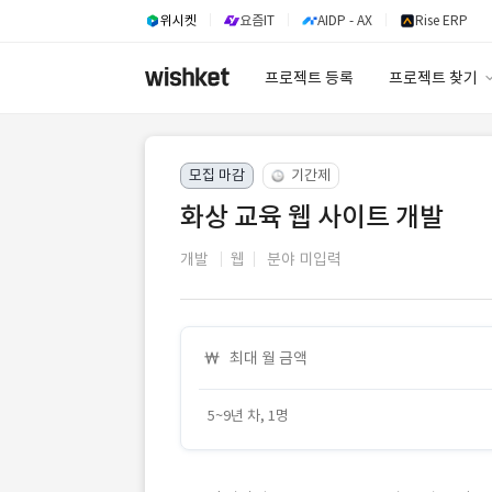
위시켓
요즘IT
AIDP - AX
Rise ERP
프로젝트 등록
프로젝트 찾기
프로젝트 찾기
모집 마감
기간제
유사사례 검색 A
화상 교육 웹 사이트 개발
개발
웹
분야 미입력
최대 월 금액
5~9년 차, 1명