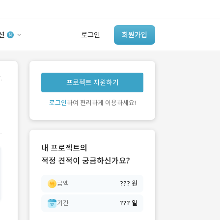
션
로그인
회원가입
유사사례 검색 AI
.
프로젝트 지원하기
‘이런 거’ 만들어본
개발 회사 있어?
로그인
하여 편리하게 이용하세요!
바로가기
내 프로젝트의
적정 견적이 궁금하신가요?
금액
??? 원
기간
??? 일