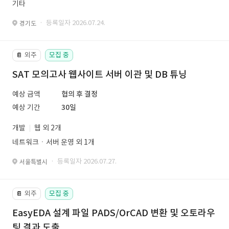
기타
· 등록일자 2026.07.24.
경기도
외주
모집 중
📔
SAT 모의고사 웹사이트 서버 이관 및 DB 튜닝
예상 금액
협의 후 결정
예상 기간
30일
개발
웹 외 2개
네트워크ㆍ서버 운영 외 1개
· 등록일자 2026.07.27.
서울특별시
외주
모집 중
📔
EasyEDA 설계 파일 PADS/OrCAD 변환 및 오토라우
팅 결과 도출