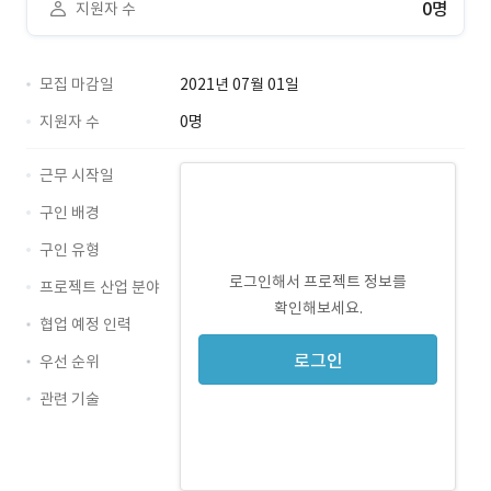
0명
지원자 수
모집 마감일
2021년 07월 01일
지원자 수
0명
근무 시작일
구인 배경
구인 유형
로그인해서 프로젝트 정보를
프로젝트 산업 분야
확인해보세요.
협업 예정 인력
로그인
우선 순위
관련 기술
JavaScript · 경력 무관
HTML5 · 경력 무관
jQuery · 경력 무관
CSS3 · 경력 무관