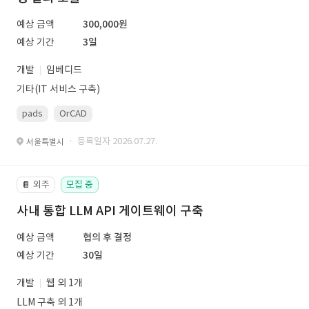
예상 금액
300,000원
예상 기간
3일
개발
임베디드
기타(IT 서비스 구축)
pads
OrCAD
· 등록일자 2026.07.27.
서울특별시
외주
모집 중
📔
사내 통합 LLM API 게이트웨이 구축
예상 금액
협의 후 결정
예상 기간
30일
개발
웹 외 1개
LLM 구축 외 1개