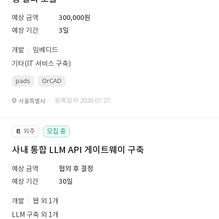
예상 금액
300,000원
예상 기간
3일
개발
임베디드
기타(IT 서비스 구축)
pads
OrCAD
· 등록일자 2026.07.27.
서울특별시
외주
모집 중
📔
사내 통합 LLM API 게이트웨이 구축
예상 금액
협의 후 결정
예상 기간
30일
개발
웹 외 1개
LLM 구축 외 1개