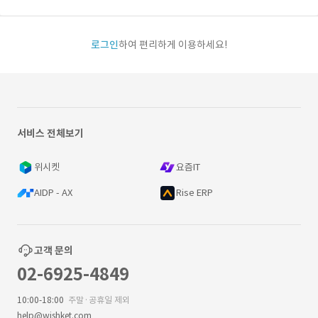
로그인
하여 편리하게 이용하세요!
서비스 전체보기
위시켓
요즘IT
AIDP - AX
Rise ERP
고객 문의
02-6925-4849
10:00-18:00
주말·공휴일 제외
help@wishket.com