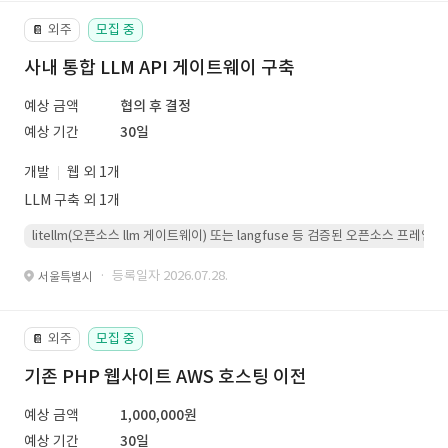
외주
모집 중
📔
사내 통합 LLM API 게이트웨이 구축
예상 금액
협의 후 결정
예상 기간
30일
개발
웹 외 1개
LLM 구축 외 1개
litellm(오픈소스 llm 게이트웨이) 또는 langfuse 등 검증된 오픈소스 프
· 등록일자 2026.07.28.
서울특별시
외주
모집 중
📔
기존 PHP 웹사이트 AWS 호스팅 이전
예상 금액
1,000,000원
예상 기간
30일