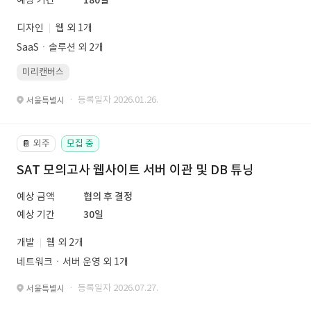
예상 기간
180일
디자인
웹 외 1개
SaaSㆍ솔루션 외 2개
미리캔버스
· 등록일자 2026.01.26.
서울특별시
외주
모집 중
📔
SAT 모의고사 웹사이트 서버 이관 및 DB 튜닝
예상 금액
협의 후 결정
예상 기간
30일
개발
웹 외 2개
네트워크ㆍ서버 운영 외 1개
· 등록일자 2026.07.27.
서울특별시