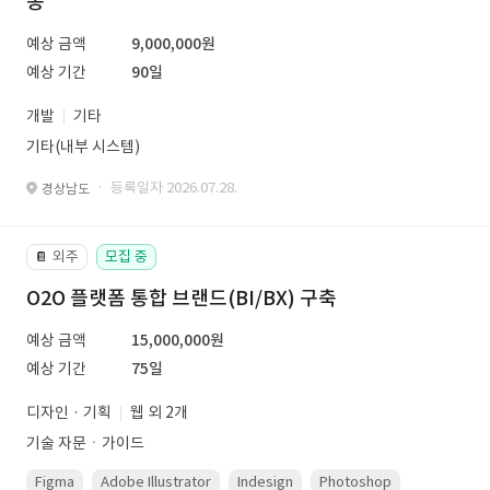
동
예상 금액
9,000,000원
예상 기간
90일
개발
기타
기타(내부 시스템)
· 등록일자 2026.07.28.
경상남도
외주
모집 중
📔
O2O 플랫폼 통합 브랜드(BI/BX) 구축
예상 금액
15,000,000원
예상 기간
75일
디자인 · 기획
웹 외 2개
기술 자문ㆍ가이드
Figma
Adobe Illustrator
Indesign
Photoshop