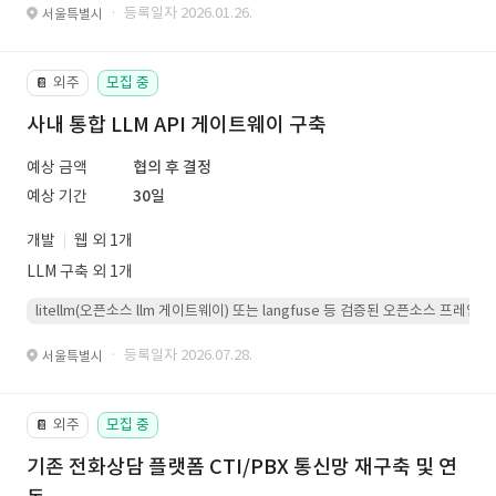
· 등록일자 2026.01.26.
서울특별시
외주
모집 중
📔
사내 통합 LLM API 게이트웨이 구축
예상 금액
협의 후 결정
예상 기간
30일
개발
웹 외 1개
LLM 구축 외 1개
litellm(오픈소스 llm 게이트웨이) 또는 langfuse 등 검증된 오픈소스 프
· 등록일자 2026.07.28.
서울특별시
외주
모집 중
📔
기존 전화상담 플랫폼 CTI/PBX 통신망 재구축 및 연