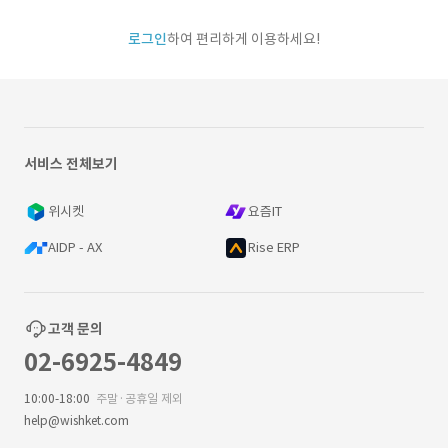
로그인
하여 편리하게 이용하세요!
서비스 전체보기
위시켓
요즘IT
AIDP - AX
Rise ERP
고객 문의
02-6925-4849
10:00-18:00
주말·공휴일 제외
help@wishket.com