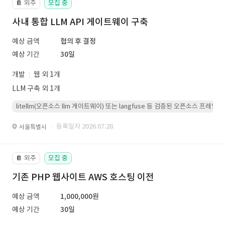
외주
모집 중
📔
사내 통합 LLM API 게이트웨이 구축
예상 금액
협의 후 결정
예상 기간
30일
개발
웹 외 1개
LLM 구축 외 1개
litellm(오픈소스 llm 게이트웨이) 또는 langfuse 등 검증된 오픈소스 프
· 등록일자 2026.07.28.
서울특별시
외주
모집 중
📔
기존 PHP 웹사이트 AWS 호스팅 이전
예상 금액
1,000,000원
예상 기간
30일