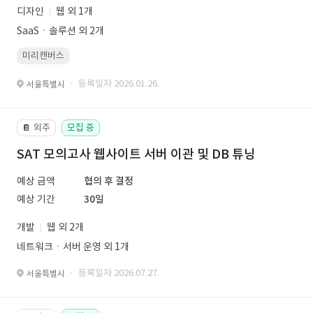
디자인
웹 외 1개
SaaSㆍ솔루션 외 2개
미리캔버스
· 등록일자 2026.01.26.
서울특별시
외주
모집 중
📔
SAT 모의고사 웹사이트 서버 이관 및 DB 튜닝
예상 금액
협의 후 결정
예상 기간
30일
개발
웹 외 2개
네트워크ㆍ서버 운영 외 1개
· 등록일자 2026.07.27.
서울특별시