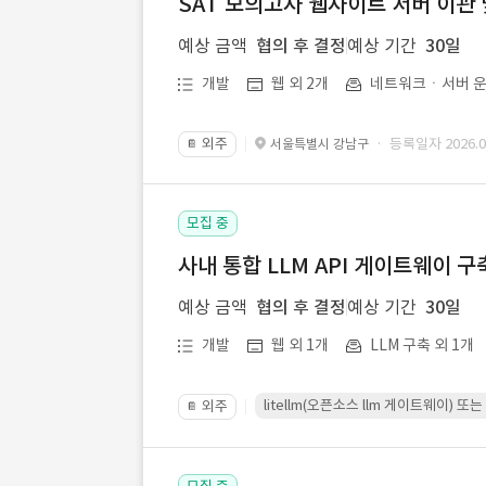
SAT 모의고사 웹사이트 서버 이관 
예상 금액
협의 후 결정
예상 기간
30일
개발
웹 외 2개
네트워크ㆍ서버 운
외주
· 등록일자 2026.07
서울특별시 강남구
📔
모집 중
사내 통합 LLM API 게이트웨이 구
예상 금액
협의 후 결정
예상 기간
30일
개발
웹 외 1개
LLM 구축 외 1개
litellm(오픈소스 llm 게이트웨이)
외주
📔