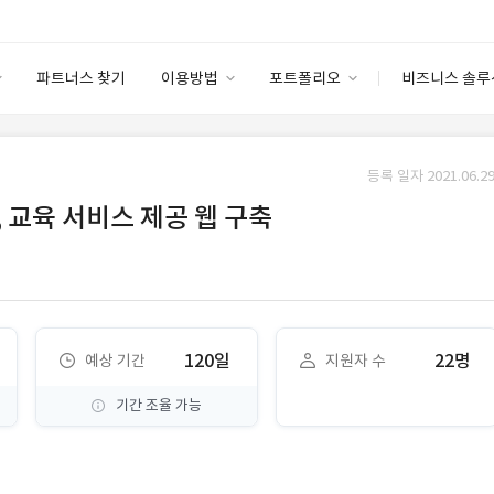
파트너스 찾기
이용방법
포트폴리오
비즈니스 솔루
이용방법
포트폴리오
엔터프라이즈
I
파트너 등급
이용후기
등록 일자 2021.06.29
안심 코드 케어
이용요금
솔루션 마켓
 교육 서비스 제공 웹 구축
고객센터
스토어
120일
22명
예상 기간
지원자 수
기간 조율 가능