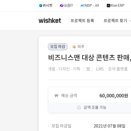
위시켓
요즘IT
AIDP - AX
Rise ERP
프로젝트 등록
프로젝트 찾기
프로젝트 찾기
모집 마감
외주
유사사례 검색 A
비즈니스맨 대상 콘텐츠 판매,
개발
디자인
기획
웹
LMSㆍ강의 플랫폼
60,000,000원
예상 금액
금액 조율 가능
모집 마감일
2021년 07월 08일