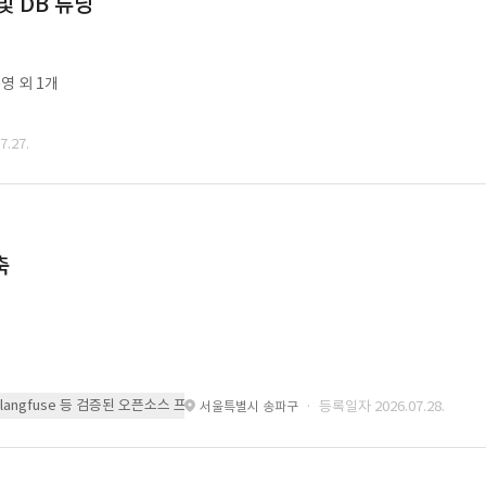
및 DB 튜닝
영 외 1개
.27.
축
 또는 langfuse 등 검증된 오픈소스 프레임워크를 기반으로 시스템을 구축
· 등록일자 2026.07.28.
서울특별시 송파구