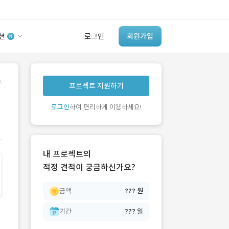
션
로그인
회원가입
유사사례 검색 AI
.
프로젝트 지원하기
‘이런 거’ 만들어본
개발 회사 있어?
로그인
하여 편리하게 이용하세요!
바로가기
내 프로젝트의
적정 견적이 궁금하신가요?
금액
??? 원
기간
??? 일