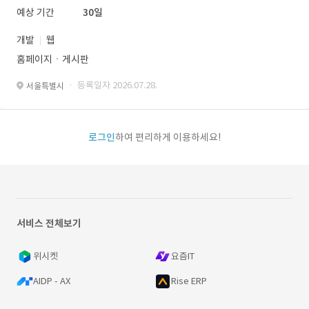
예상 기간
30일
개발
웹
홈페이지ㆍ게시판
· 등록일자 2026.07.28.
서울특별시
로그인
하여 편리하게 이용하세요!
서비스 전체보기
위시켓
요즘IT
AIDP - AX
Rise ERP