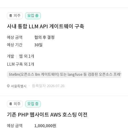
외주
모집 중
📔
사내 통합 LLM API 게이트웨이 구축
예상 금액
협의 후 결정
예상 기간
30일
개발
웹 외 1개
LLM 구축 외 1개
litellm(오픈소스 llm 게이트웨이) 또는 langfuse 등 검증된 오픈소스 프
· 등록일자 2026.07.28.
서울특별시
외주
모집 중
📔
기존 PHP 웹사이트 AWS 호스팅 이전
예상 금액
1,000,000원