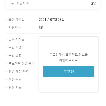
3명
지원자 수
모집 마감일
2021년 07월 08일
지원자 수
3명
근무 시작일
구인 배경
로그인해서 프로젝트 정보를
구인 유형
확인해보세요.
프로젝트 산업 분야
협업 예정 인력
로그인
우선 순위
관련 기술
UI · 경력 무관
UX · 경력 무관