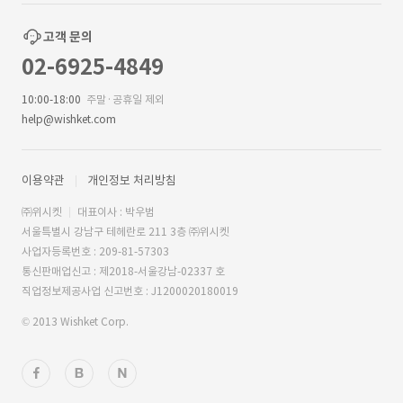
고객 문의
02-6925-4849
10:00-18:00
주말·공휴일 제외
help@wishket.com
이용약관
개인정보 처리방침
㈜위시켓
대표이사 : 박우범
서울특별시 강남구 테헤란로 211 3층 ㈜위시켓
사업자등록번호 : 209-81-57303
통신판매업신고 : 제2018-서울강남-02337 호
직업정보제공사업 신고번호 : J1200020180019
© 2013 Wishket Corp.