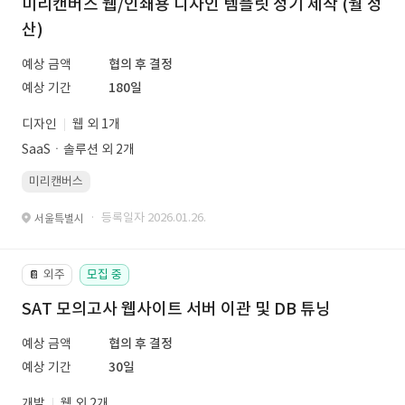
미리캔버스 웹/인쇄용 디자인 템플릿 정기 제작 (월 정
산)
예상 금액
협의 후 결정
예상 기간
180일
디자인
웹 외 1개
SaaSㆍ솔루션 외 2개
미리캔버스
· 등록일자 2026.01.26.
서울특별시
외주
모집 중
📔
SAT 모의고사 웹사이트 서버 이관 및 DB 튜닝
예상 금액
협의 후 결정
예상 기간
30일
개발
웹 외 2개