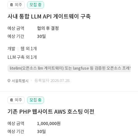
외주
모집 중
📔
사내 통합 LLM API 게이트웨이 구축
예상 금액
협의 후 결정
예상 기간
30일
개발
웹 외 1개
LLM 구축 외 1개
litellm(오픈소스 llm 게이트웨이) 또는 langfuse 등 검증된 오픈소스 프
· 등록일자 2026.07.28.
서울특별시
외주
모집 중
📔
기존 PHP 웹사이트 AWS 호스팅 이전
예상 금액
1,000,000원
예상 기간
30일