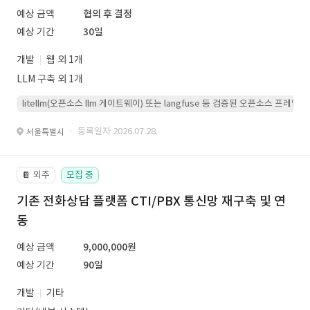
예상 금액
협의 후 결정
예상 기간
30일
개발
웹 외 1개
LLM 구축 외 1개
litellm(오픈소스 llm 게이트웨이) 또는 langfuse 등 검증된 오픈소스 프
· 등록일자 2026.07.28.
서울특별시
외주
모집 중
📔
기존 전화상담 플랫폼 CTI/PBX 통신망 재구축 및 연
동
예상 금액
9,000,000원
예상 기간
90일
개발
기타