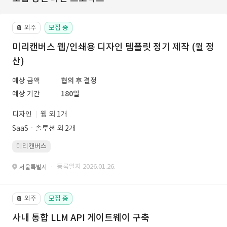
외주
모집 중
📔
미리캔버스 웹/인쇄용 디자인 템플릿 정기 제작 (월 정
산)
예상 금액
협의 후 결정
예상 기간
180일
디자인
웹 외 1개
SaaSㆍ솔루션 외 2개
미리캔버스
· 등록일자 2026.01.26.
서울특별시
외주
모집 중
📔
사내 통합 LLM API 게이트웨이 구축