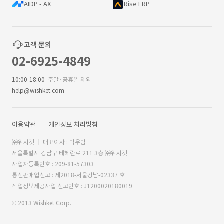
AIDP - AX
Rise ERP
고객 문의
02-6925-4849
10:00-18:00
주말·공휴일 제외
help@wishket.com
이용약관
개인정보 처리방침
㈜위시켓
대표이사 : 박우범
서울특별시 강남구 테헤란로 211 3층 ㈜위시켓
사업자등록번호 : 209-81-57303
통신판매업신고 : 제2018-서울강남-02337 호
직업정보제공사업 신고번호 : J1200020180019
© 2013 Wishket Corp.