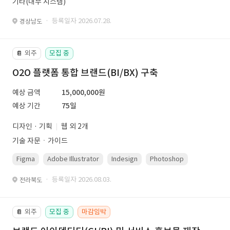
기타(내부 시스템)
· 등록일자 2026.07.28.
경상남도
외주
모집 중
📔
O2O 플랫폼 통합 브랜드(BI/BX) 구축
예상 금액
15,000,000원
예상 기간
75일
디자인 · 기획
웹 외 2개
기술 자문ㆍ가이드
Figma
Adobe Illustrator
Indesign
Photoshop
· 등록일자 2026.08.03.
전라북도
외주
모집 중
마감임박
📔