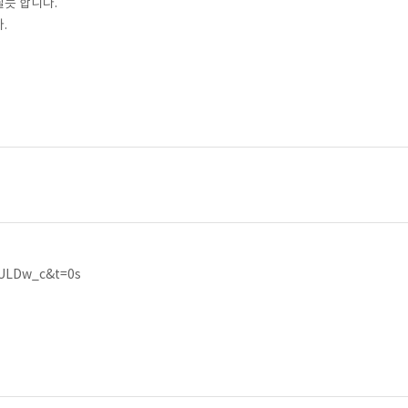
듯 합니다.
.
3ULDw_c&t=0s