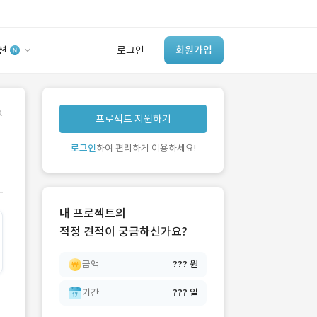
션
로그인
회원가입
유사사례 검색 AI
.
프로젝트 지원하기
‘이런 거’ 만들어본
개발 회사 있어?
로그인
하여 편리하게 이용하세요!
바로가기
내 프로젝트의
적정 견적이 궁금하신가요?
금액
??? 원
기간
??? 일