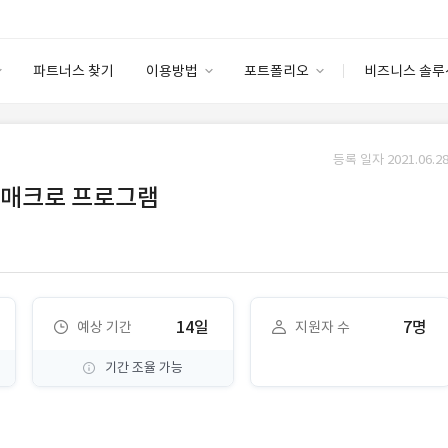
파트너스 찾기
이용방법
포트폴리오
비즈니스 솔루
이용방법
포트폴리오
엔터프라이즈
I
파트너 등급
이용후기
등록 일자 2021.06.28
안심 코드 케어
이용요금
솔루션 마켓
 매크로 프로그램
고객센터
스토어
14일
7명
예상 기간
지원자 수
기간 조율 가능