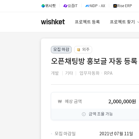
위시켓
요즘IT
AIDP - AX
Rise ERP
프로젝트 등록
프로젝트 찾기
프로젝트 찾기
모집 마감
외주
유사사례 검색 A
오픈채팅방 홍보글 자동 등록
개발
기타
업무자동화ㆍRPA
2,000,000원
예상 금액
금액 조율 가능
모집 마감일
2021년 07월 11일