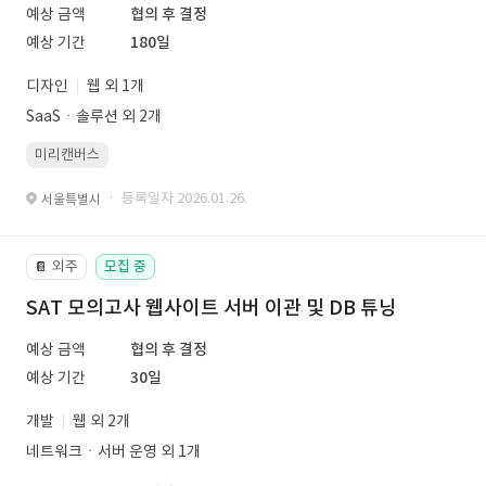
예상 금액
협의 후 결정
예상 기간
180일
디자인
웹 외 1개
SaaSㆍ솔루션 외 2개
미리캔버스
· 등록일자 2026.01.26.
서울특별시
외주
모집 중
📔
SAT 모의고사 웹사이트 서버 이관 및 DB 튜닝
예상 금액
협의 후 결정
예상 기간
30일
개발
웹 외 2개
네트워크ㆍ서버 운영 외 1개