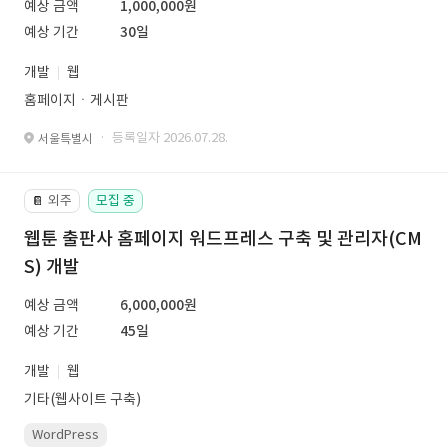
예상 금액
1,000,000원
예상 기간
30일
개발
웹
홈페이지ㆍ게시판
· 등록일자 2026.07.28.
서울특별시
외주
모집 중
📔
웹툰 출판사 홈페이지 워드프레스 구축 및 관리자(CM
S) 개발
예상 금액
6,000,000원
예상 기간
45일
개발
웹
기타(웹사이트 구축)
WordPress