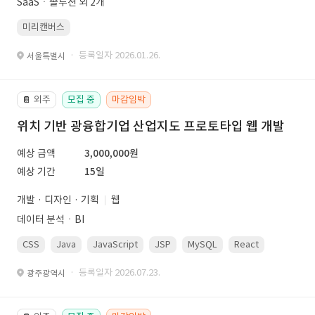
SaaSㆍ솔루션 외 2개
미리캔버스
· 등록일자 2026.01.26.
서울특별시
외주
모집 중
마감임박
📔
위치 기반 광융합기업 산업지도 프로토타입 웹 개발
예상 금액
3,000,000원
예상 기간
15일
개발 · 디자인 · 기획
웹
데이터 분석ㆍBI
CSS
Java
JavaScript
JSP
MySQL
React
Spring
· 등록일자 2026.07.23.
광주광역시