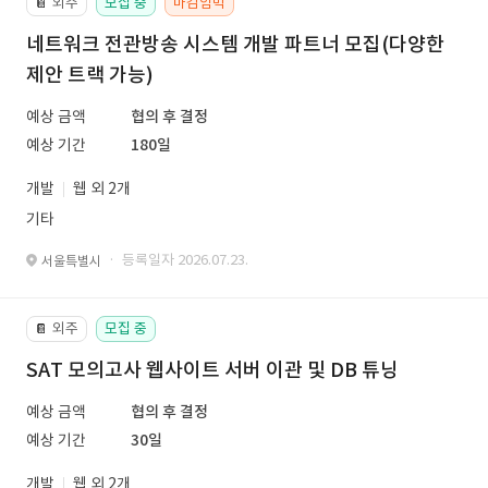
외주
모집 중
마감임박
📔
네트워크 전관방송 시스템 개발 파트너 모집(다양한
제안 트랙 가능)
예상 금액
협의 후 결정
예상 기간
180일
개발
웹 외 2개
기타
· 등록일자 2026.07.23.
서울특별시
외주
모집 중
📔
SAT 모의고사 웹사이트 서버 이관 및 DB 튜닝
예상 금액
협의 후 결정
예상 기간
30일
개발
웹 외 2개