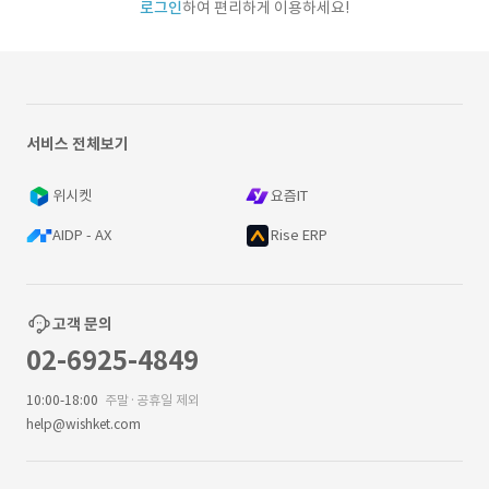
로그인
하여 편리하게 이용하세요!
서비스 전체보기
위시켓
요즘IT
AIDP - AX
Rise ERP
고객 문의
02-6925-4849
10:00-18:00
주말·공휴일 제외
help@wishket.com