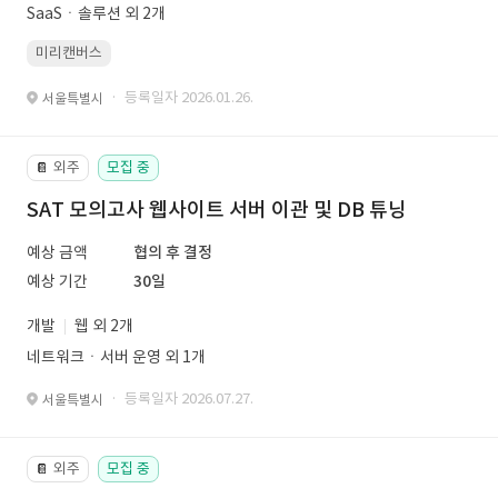
SaaSㆍ솔루션 외 2개
미리캔버스
· 등록일자 2026.01.26.
서울특별시
외주
모집 중
📔
SAT 모의고사 웹사이트 서버 이관 및 DB 튜닝
예상 금액
협의 후 결정
예상 기간
30일
개발
웹 외 2개
네트워크ㆍ서버 운영 외 1개
· 등록일자 2026.07.27.
서울특별시
외주
모집 중
📔