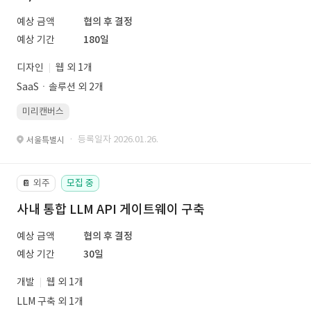
예상 금액
협의 후 결정
예상 기간
180일
디자인
웹 외 1개
SaaSㆍ솔루션 외 2개
미리캔버스
· 등록일자 2026.01.26.
서울특별시
외주
모집 중
📔
사내 통합 LLM API 게이트웨이 구축
예상 금액
협의 후 결정
예상 기간
30일
개발
웹 외 1개
LLM 구축 외 1개