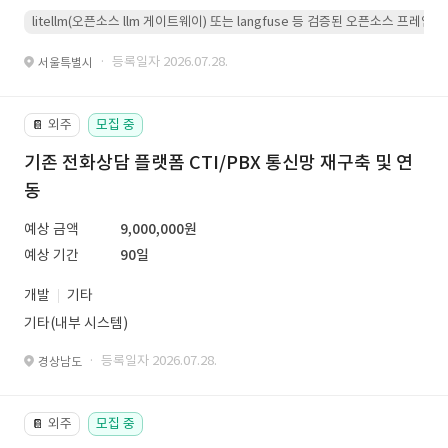
litellm(오픈소스 llm 게이트웨이) 또는 langfuse 등 검증된 오픈소스 프
· 등록일자 2026.07.28.
서울특별시
외주
모집 중
📔
기존 전화상담 플랫폼 CTI/PBX 통신망 재구축 및 연
동
예상 금액
9,000,000원
예상 기간
90일
개발
기타
기타(내부 시스템)
· 등록일자 2026.07.28.
경상남도
외주
모집 중
📔