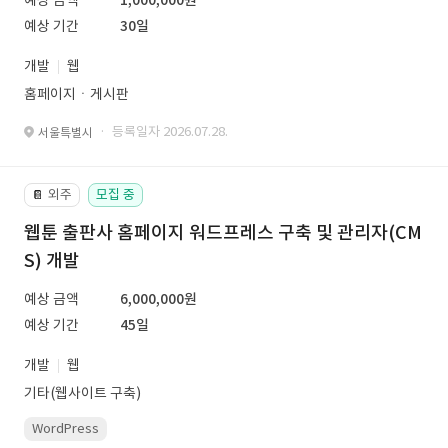
예상 금액
1,000,000원
예상 기간
30일
개발
웹
홈페이지ㆍ게시판
· 등록일자 2026.07.28.
서울특별시
외주
모집 중
📔
웹툰 출판사 홈페이지 워드프레스 구축 및 관리자(CM
S) 개발
예상 금액
6,000,000원
예상 기간
45일
개발
웹
기타(웹사이트 구축)
WordPress