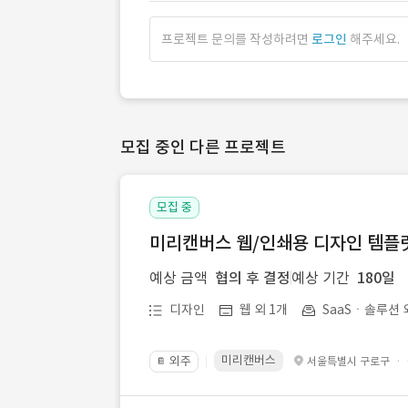
프로젝트 문의를 작성하려면
로그인
해주세요.
모집 중인 다른 프로젝트
모집 중
미리캔버스 웹/인쇄용 디자인 템플릿 
예상 금액
협의 후 결정
예상 기간
180일
디자인
웹 외 1개
SaaSㆍ솔루션 
미리캔버스
외주
·
서울특별시 구로구
📔