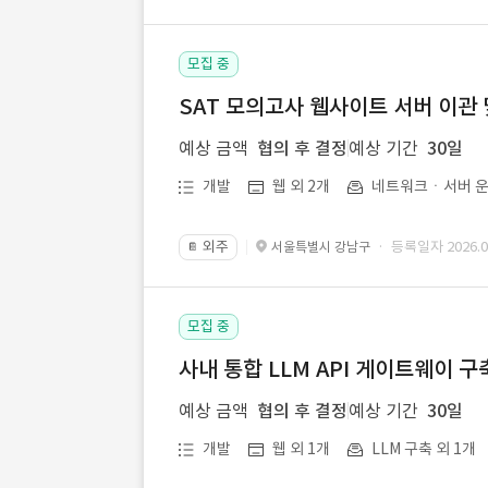
모집 중
SAT 모의고사 웹사이트 서버 이관 
예상 금액
협의 후 결정
예상 기간
30일
개발
웹 외 2개
네트워크ㆍ서버 운
외주
· 등록일자 2026.07
서울특별시 강남구
📔
모집 중
사내 통합 LLM API 게이트웨이 구
예상 금액
협의 후 결정
예상 기간
30일
개발
웹 외 1개
LLM 구축 외 1개