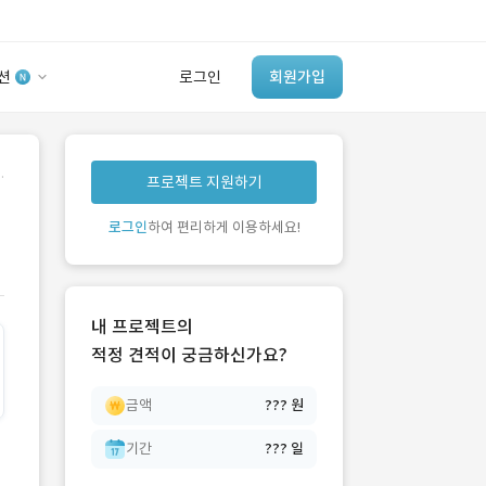
션
로그인
회원가입
유사사례 검색 AI
.
프로젝트 지원하기
‘이런 거’ 만들어본
개발 회사 있어?
로그인
하여 편리하게 이용하세요!
바로가기
내 프로젝트의
적정 견적이 궁금하신가요?
금액
??? 원
기간
??? 일