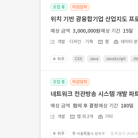
모집 중
마감임박
위치 기반 광융합기업 산업지도 프
예상 금액
3,000,000원
예상 기간
15일
개발 · 디자인 · 기획
웹
데이터 분
CSS
Java
JavaScript
JS
외주
📔
모집 중
마감임박
네트워크 전관방송 시스템 개발 파트
예상 금액
협의 후 결정
예상 기간
180일
개발
웹 외 2개
기타
외주
· 등록일자 2026.07
서울특별시 강서구
📔