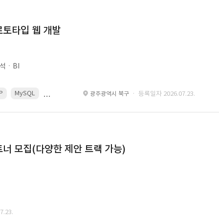
로토타입 웹 개발
석ㆍBI
P
MySQL
React
Spring
· 등록일자 2026.07.23.
광주광역시 북구
너 모집(다양한 제안 트랙 가능)
.23.