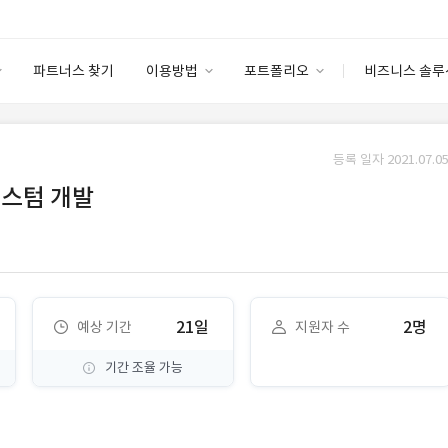
파트너스 찾기
이용방법
포트폴리오
비즈니스 솔루
이용방법
포트폴리오
엔터프라이즈
I
파트너 등급
이용후기
등록 일자 2021.07.05
안심 코드 케어
이용요금
솔루션 마켓
 커스텀 개발
고객센터
스토어
21일
2명
예상 기간
지원자 수
기간 조율 가능