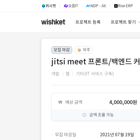
위시켓
요즘IT
AIDP - AX
Rise ERP
프로젝트 등록
프로젝트 찾기
프로젝트 찾기
모집 마감
외주
유사사례 검색 A
jitsi meet 프론트/백엔드
개발
웹
기타(IT 서비스 구축)
4,000,000원
예상 금액
금액 조율 가능
모집 마감일
2021년 07월 19일