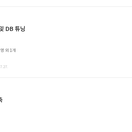
및 DB 튜닝
영 외 1개
.27.
축