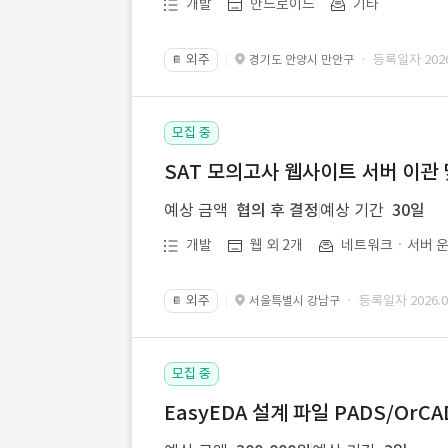
개발
안드로이드
기타
외주
· 등록일자 2026.
경기도 안양시 만안구
📔
모집 중
SAT 모의고사 웹사이트 서버 이관 
예상 금액
협의 후 결정
예상 기간
30일
개발
웹 외 2개
네트워크ㆍ서버 운
외주
· 등록일자 2026.07
서울특별시 강남구
📔
모집 중
EasyEDA 설계 파일 PADS/Or