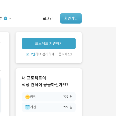
션
로그인
회원가입
유사사례 검색 AI
.
프로젝트 지원하기
‘이런 거’ 만들어본
개발 회사 있어?
로그인
하여 편리하게 이용하세요!
바로가기
내 프로젝트의
적정 견적이 궁금하신가요?
금액
??? 원
기간
??? 일