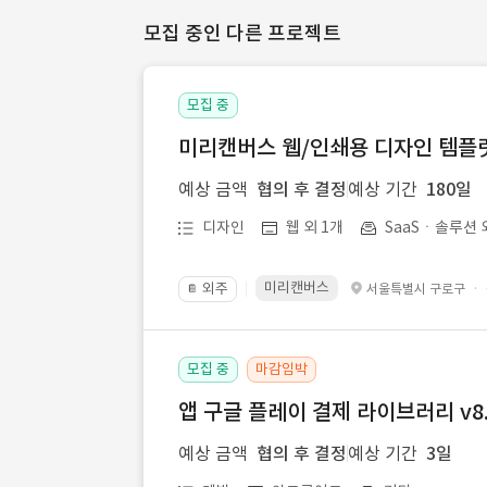
모집 중인 다른 프로젝트
모집 중
미리캔버스 웹/인쇄용 디자인 템플릿 
예상 금액
협의 후 결정
예상 기간
180일
디자인
웹 외 1개
SaaSㆍ솔루션 
미리캔버스
외주
·
서울특별시 구로구
📔
모집 중
마감임박
앱 구글 플레이 결제 라이브러리 v8.
예상 금액
협의 후 결정
예상 기간
3일