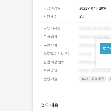
모집 마감일
2021년 07월 20일
지원자 수
2명
근무 시작일
구인 배경
구인 유형
로그
프로젝트 산업 분야
협업 예정 인력
우선 순위
관련 기술
Java · 경력 무관
업무 내용