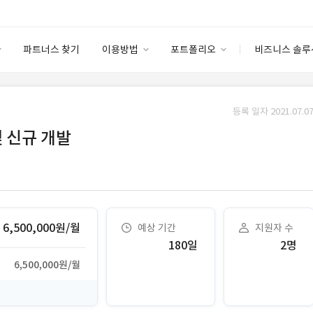
파트너스 찾기
이용방법
포트폴리오
비즈니스 솔루
이용방법
포트폴리오
엔터프라이즈
I
파트너 등급
이용후기
등록 일자 2021.07.07
안심 코드 케어
이용요금
솔루션 마켓
및 신규 개발
고객센터
스토어
6,500,000원/월
예상 기간
지원자 수
180일
2명
6,500,000원/월