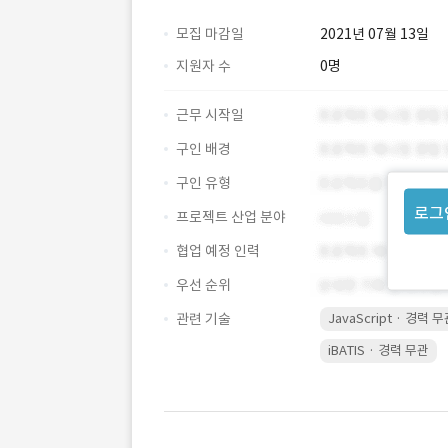
모집 마감일
2021년 07월 13일
지원자 수
0명
근무 시작일
구인 배경
구인 유형
로그
프로젝트 산업 분야
협업 예정 인력
우선 순위
관련 기술
JavaScript · 경력 
iBATIS · 경력 무관