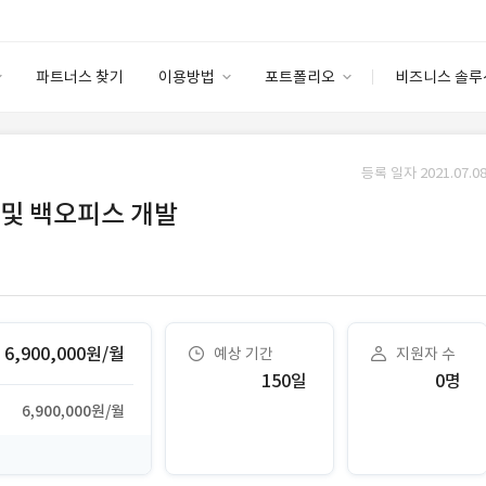
파트너스 찾기
이용방법
포트폴리오
비즈니스 솔루
이용방법
포트폴리오
엔터프라이즈
I
파트너 등급
이용후기
등록 일자 2021.07.08
안심 코드 케어
이용요금
솔루션 마켓
 및 백오피스 개발
고객센터
스토어
6,900,000원/월
예상 기간
지원자 수
150일
0명
6,900,000원/월