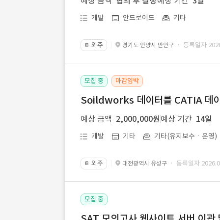
예상 금액
협의 후 결정
예상 기간
3일
개발
안드로이드
기타
외주
· 등록일자 2026.
경기도 안양시 만안구
📔
모집 중
마감임박
Soildworks 데이터를 CATIA 
예상 금액
2,000,000원
예상 기간
14일
개발
기타
기타(유지보수ㆍ운영)
외주
· 등록일자 2026.07
대전광역시 유성구
📔
모집 중
SAT 모의고사 웹사이트 서버 이관 