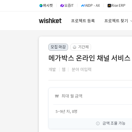
위시켓
요즘IT
AIDP - AX
Rise ERP
프로젝트 등록
프로젝트 찾기
프로젝트 찾기
모집 마감
기간제
유사사례 검색 A
메가박스 온라인 채널 서비스
개발
웹
분야 미입력
최대 월 금액
5~9년 차, 8명
금액 조율 가능