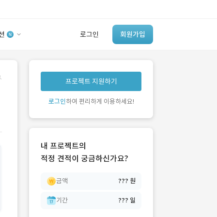
션
로그인
회원가입
유사사례 검색 AI
.
프로젝트 지원하기
‘이런 거’ 만들어본
개발 회사 있어?
로그인
하여 편리하게 이용하세요!
바로가기
내 프로젝트의
적정 견적이 궁금하신가요?
금액
??? 원
기간
??? 일