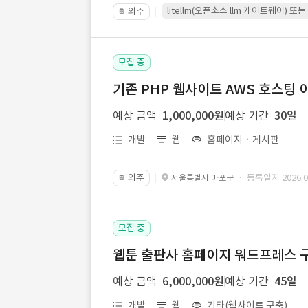
litellm(오픈소스 llm 게이트웨이)
외주
📔
모집 중
기존 PHP 웹사이트 AWS 호스팅 
예상 금액
1,000,000원
예상 기간
30일
개발
웹
홈페이지ㆍ게시판
외주
· 등록일자 2026.07
서울특별시 마포구
📔
모집 중
웹툰 출판사 홈페이지 워드프레스 구
예상 금액
6,000,000원
예상 기간
45일
개발
웹
기타(웹사이트 구축)