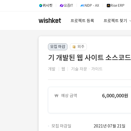
위시켓
요즘IT
AIDP - AX
Rise ERP
프로젝트 등록
프로젝트 찾기
프로젝트 찾기
모집 마감
외주
유사사례 검색 A
기 개발된 웹 사이트 소스코드
개발
웹
기술 자문ㆍ가이드
6,000,000원
예상 금액
모집 마감일
2021년 07월 21일