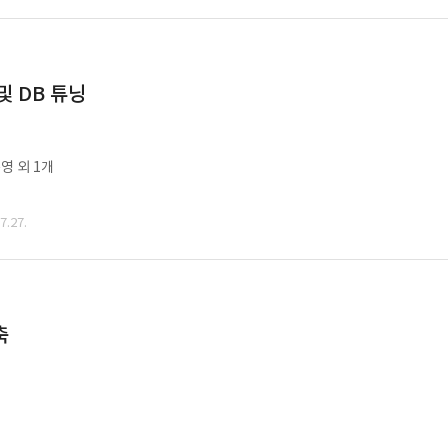
및 DB 튜닝
영 외 1개
.27.
축