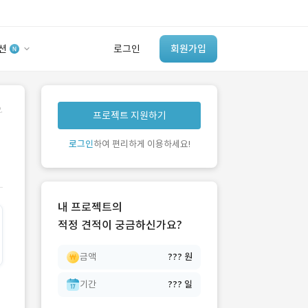
션
로그인
회원가입
유사사례 검색 AI
.
프로젝트 지원하기
‘이런 거’ 만들어본
개발 회사 있어?
로그인
하여 편리하게 이용하세요!
바로가기
내 프로젝트의
적정 견적이 궁금하신가요?
금액
??? 원
기간
??? 일