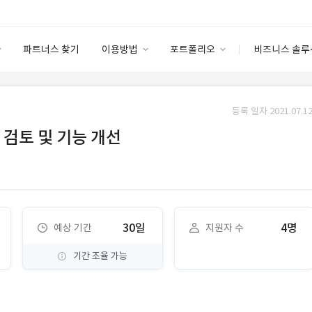
파트너스 찾기
이용방법
포트폴리오
비즈니스 솔루
이용방법
포트폴리오
엔터프라이즈
I
파트너 등급
이용후기
등록 일자 2021.07.12
안심 코드 케어
이용요금
솔루션 마켓
 검토 및 기능 개선
고객센터
스토어
30일
4명
예상 기간
지원자 수
기간 조율 가능