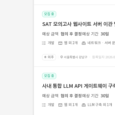
모집 중
SAT 모의고사 웹사이트 서버 이관 
예상 금액
협의 후 결정
예상 기간
30일
개발
웹 외 2개
네트워크ㆍ서버 운
외주
· 등록일자 2026.07
서울특별시 강남구
📔
모집 중
사내 통합 LLM API 게이트웨이 구
예상 금액
협의 후 결정
예상 기간
30일
개발
웹 외 1개
LLM 구축 외 1개