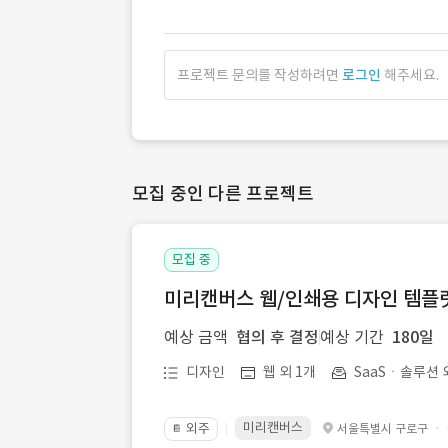
프로젝트 문의를 작성하려면
로그인
해주세요.
모집 중인 다른 프로젝트
모집 중
미리캔버스 웹/인쇄용 디자인 템플릿 
예상 금액
협의 후 결정
예상 기간
180일
디자인
웹 외 1개
SaaSㆍ솔루션 
미리캔버스
외주
·
서울특별시 구로구
📔