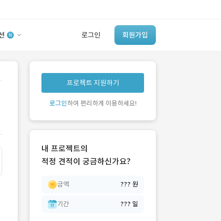
션
로그인
회원가입
유사사례 검색 AI
.
프로젝트 지원하기
‘이런 거’ 만들어본
개발 회사 있어?
로그인
하여 편리하게 이용하세요!
바로가기
내 프로젝트의
적정 견적이 궁금하신가요?
금액
??? 원
기간
??? 일