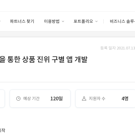
파트너스 찾기
이용방법
포트폴리오
비즈니스 솔루
이용방법
포트폴리오
엔터프라이즈
I
파트너 등급
이용후기
등록 일자 2021.07.13
안심 코드 케어
이용요금
솔루션 마켓
 을 통한 상품 진위 구별 앱 개발
고객센터
스토어
120일
4명
예상 기간
지원자 수
시작