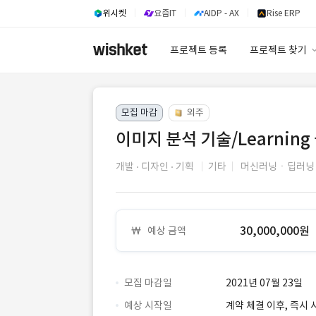
위시켓
요즘IT
AIDP - AX
Rise ERP
프로젝트 등록
프로젝트 찾기
프로젝트 찾기
모집 마감
외주
유사사례 검색 A
이미지 분석 기술/Learning
개발
디자인
기획
기타
머신러닝ㆍ딥러닝
30,000,000원
예상 금액
모집 마감일
2021년 07월 23일
예상 시작일
계약 체결 이후, 즉시 