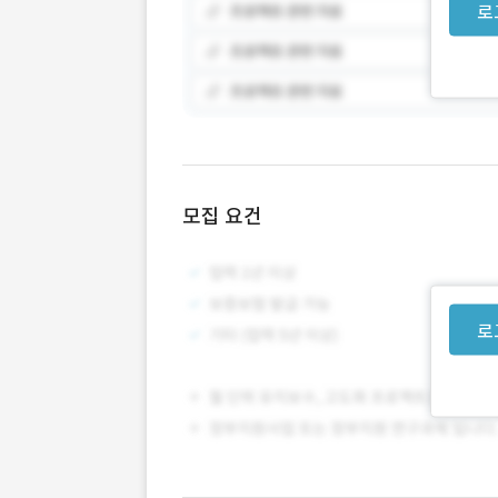
로
모집 요건
로