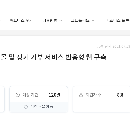
파트너스 찾기
이용방법
포트폴리오
비즈니스 솔루
이용방법
포트폴리오
엔터프라이즈
I
파트너 등급
이용후기
등록 일자 2021.07.13
안심 코드 케어
이용요금
솔루션 마켓
몰 및 정기 기부 서비스 반응형 웹 구축
고객센터
스토어
120일
8명
예상 기간
지원자 수
기간 조율 가능