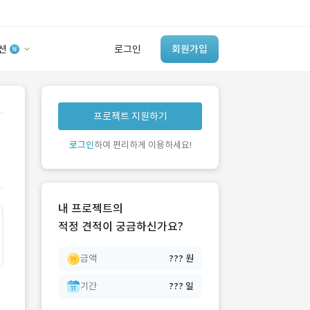
션
로그인
회원가입
유사사례 검색 AI
.
프로젝트 지원하기
‘이런 거’ 만들어본
개발 회사 있어?
로그인
하여 편리하게 이용하세요!
바로가기
내 프로젝트의
적정 견적이 궁금하신가요?
금액
??? 원
기간
??? 일