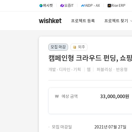
위시켓
요즘IT
AIDP - AX
Rise ERP
프로젝트 등록
프로젝트 찾기
프로젝트 찾기
모집 마감
외주
유사사례 검색 A
캠페인형 크라우드 펀딩, 쇼핑
개발
디자인
기획
웹
퍼블리싱ㆍ반응형
33,000,000원
예상 금액
모집 마감일
2021년 07월 27일