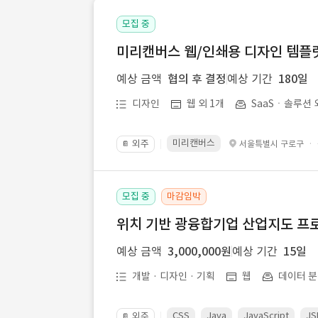
모집 중
미리캔버스 웹/인쇄용 디자인 템플릿 
예상 금액
협의 후 결정
예상 기간
180일
디자인
웹 외 1개
SaaSㆍ솔루션 
미리캔버스
외주
·
서울특별시 구로구
📔
모집 중
마감임박
위치 기반 광융합기업 산업지도 프
예상 금액
3,000,000원
예상 기간
15일
개발 · 디자인 · 기획
웹
데이터 분
CSS
Java
JavaScript
JS
외주
📔