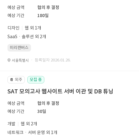
예상 금액
협의 후 결정
예상 기간
180일
디자인
웹 외 1개
SaaSㆍ솔루션 외 2개
미리캔버스
· 등록일자 2026.01.26.
서울특별시
외주
모집 중
📔
SAT 모의고사 웹사이트 서버 이관 및 DB 튜닝
예상 금액
협의 후 결정
예상 기간
30일
개발
웹 외 2개
네트워크ㆍ서버 운영 외 1개