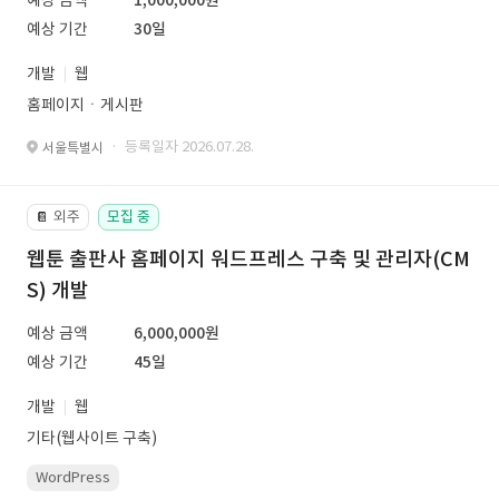
예상 금액
1,000,000원
예상 기간
30일
개발
웹
홈페이지ㆍ게시판
· 등록일자 2026.07.28.
서울특별시
외주
모집 중
📔
웹툰 출판사 홈페이지 워드프레스 구축 및 관리자(CM
S) 개발
예상 금액
6,000,000원
예상 기간
45일
개발
웹
기타(웹사이트 구축)
WordPress