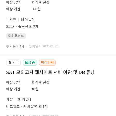
예상 금액
협의 후 결정
예상 기간
180일
디자인
웹 외 1개
SaaSㆍ솔루션 외 2개
미리캔버스
· 등록일자 2026.01.26.
서울특별시
외주
모집 중
마감임박
📔
SAT 모의고사 웹사이트 서버 이관 및 DB 튜닝
예상 금액
협의 후 결정
예상 기간
30일
개발
웹 외 2개
네트워크ㆍ서버 운영 외 1개