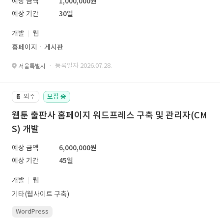
예상 금액
1,000,000원
예상 기간
30일
개발
웹
홈페이지ㆍ게시판
· 등록일자 2026.07.28.
서울특별시
외주
모집 중
📔
웹툰 출판사 홈페이지 워드프레스 구축 및 관리자(CM
S) 개발
예상 금액
6,000,000원
예상 기간
45일
개발
웹
기타(웹사이트 구축)
WordPress